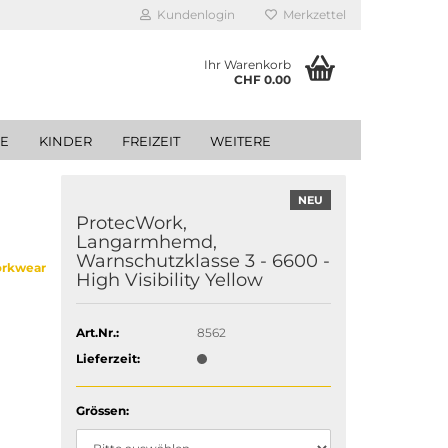
Kundenlogin
Merkzettel
Ihr Warenkorb
CHF 0.00
GE
KINDER
FREIZEIT
WEITERE
NEU
ProtecWork,
Langarmhemd,
Warnschutzklasse 3 - 6600 -
orkwear
High Visibility Yellow
Art.Nr.:
8562
Lieferzeit:
Grössen: