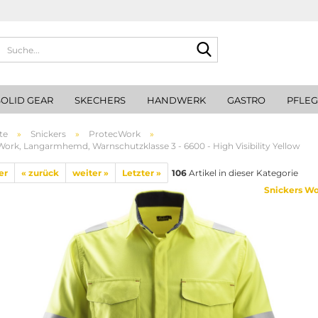
Suche...
SOLID GEAR
SKECHERS
HANDWERK
GASTRO
PFLE
te
»
Snickers
»
ProtecWork
»
ork, Langarmhemd, Warnschutzklasse 3 - 6600 - High Visibility Yellow
er
« zurück
weiter »
Letzter »
106
Artikel in dieser Kategorie
Snickers W