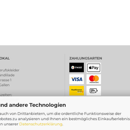
OKAL
ZAHLUNGSARTEN
rufskleider
ndlilade
rasse 1
Gallen
zeiten
:
chlossen
und andere Technologien
0:00 - 18.30
0 - 16:00
uch von Drittanbietern, um die ordentliche Funktionsweise der
botes zu analysieren und Ihnen ein bestmögliches Einkaufserlebnis
schreibung <
in unserer
Datenschutzerklärung
.