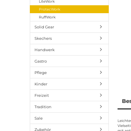
LiteWork
ProtecWork
RuffWork
Solid Gear
Skechers
Handwerk
Gastro
Pflege
Kinder
Freizeit
Be
Tradition
Sale
Leichte
Vielsei
Zubehör
mit ant