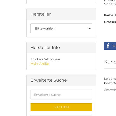
Sicherh
Hersteller
Farbe:
6
Grösse
te
Hersteller Info
Snickers Workwear
Kund
Mehr Artikel
Leider 
Erweiterte Suche
bewerte
Sie mü
Erweiterte
Suche
SUCHEN