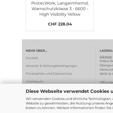
ProtecWork, Langarmhemd,
Warnschutzklasse 3 - 6600 -
High Visibility Yellow
CHF 228.04
MEHR ÜBER...
LADENL
Adresse
:
Kontakt
Pebos Be
Öbergwä
Versand- & Zahlungsbedingungen
Merkurst
Privatsphäre und Datenschutz
9000 St.
Impressum
Öffnungs
Mo ges
Blog
Diese Webseite verwendet Cookies 
Di - Fr 1
Sa 10:0
AGB
Wir verwenden Cookies und ähnliche Technologien, a
Website zu gewährleisten, die Nutzung unseres Ange
> Wegbe
Gutschein
bieten zu können. Weitere Informationen finden Sie 