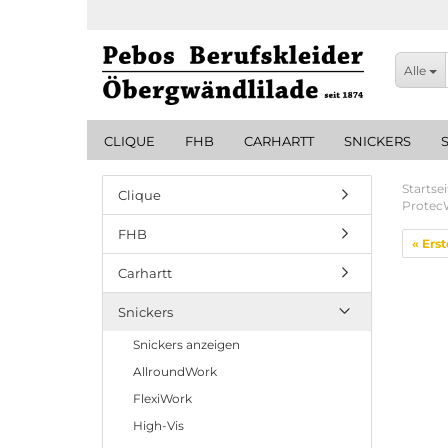
Alle
CLIQUE
FHB
CARHARTT
SNICKERS
Startsei
Clique
ProtecW
FHB
« Erst
Carhartt
Snickers
Snickers anzeigen
AllroundWork
FlexiWork
High-Vis