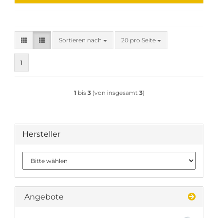
Sortieren nach
pro Seite
Sortieren nach
20 pro Seite
1
1
bis
3
(von insgesamt
3
)
Hersteller
Angebote