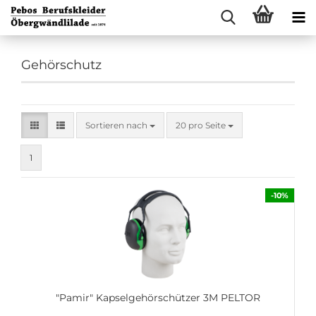
Gehörschutz
Sortieren nach
pro Seite
Sortieren nach
20 pro Seite
1
-10%
"Pamir" Kapselgehörschützer 3M PELTOR