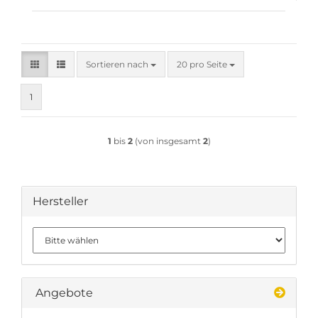
Sortieren nach
pro Seite
Sortieren nach
20 pro Seite
1
1
bis
2
(von insgesamt
2
)
Hersteller
Angebote