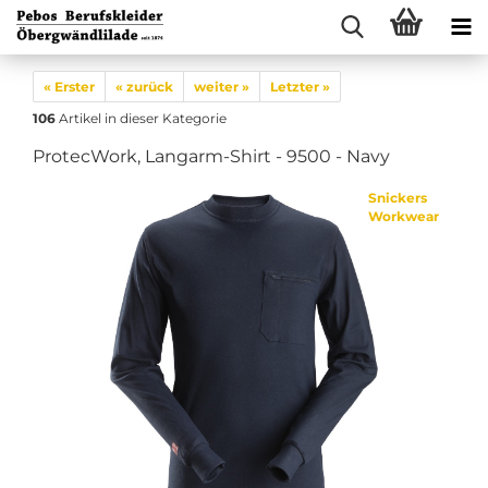
« Erster
« zurück
weiter »
Letzter »
106
Artikel in dieser Kategorie
ProtecWork, Langarm-Shirt - 9500 - Navy
Snickers
Workwear