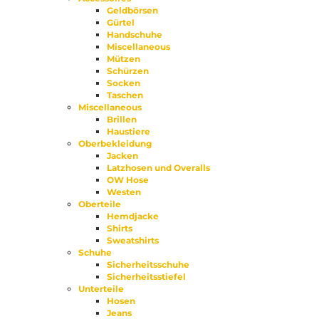
Geldbörsen
Gürtel
Handschuhe
Miscellaneous
Mützen
Schürzen
Socken
Taschen
Miscellaneous
Brillen
Haustiere
Oberbekleidung
Jacken
Latzhosen und Overalls
OW Hose
Westen
Oberteile
Hemdjacke
Shirts
Sweatshirts
Schuhe
Sicherheitsschuhe
Sicherheitsstiefel
Unterteile
Hosen
Jeans