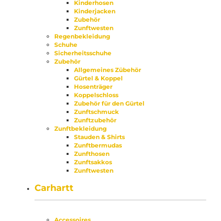
Kinderhosen
Kinderjacken
Zubehör
Zunftwesten
Regenbekleidung
Schuhe
Sicherheitsschuhe
Zubehör
Allgemeines Zübehör
Gürtel & Koppel
Hosenträger
Koppelschloss
Zubehör für den Gürtel
Zunftschmuck
Zunftzubehör
Zunftbekleidung
Stauden & Shirts
Zunftbermudas
Zunfthosen
Zunftsakkos
Zunftwesten
Carhartt
Accessoires