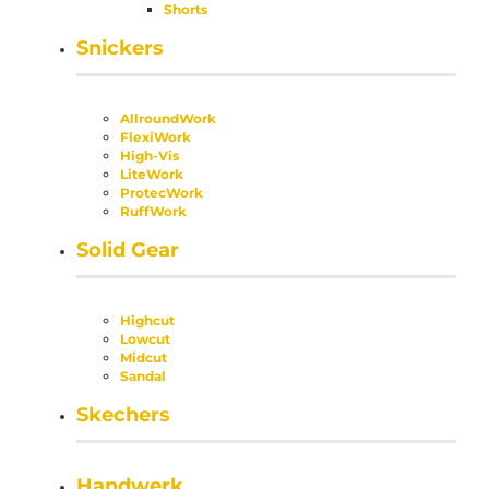
Shorts
Snickers
AllroundWork
FlexiWork
High-Vis
LiteWork
ProtecWork
RuffWork
Solid Gear
Highcut
Lowcut
Midcut
Sandal
Skechers
Handwerk