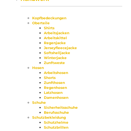
Kopfbedeckungen
Oberteile
Shirts
Arbeitsjacken
Arbeitskittel
Regenjacke
Jerseyfleecejacke
Softshelljacke
Winterjacke
Zunftweste
Hosen
Arbeitshosen
Shorts
Zunfthosen
Regenhosen
Latzhosen
Damenhosen
Schuhe
Sicherheitsschuhe
Berufsschuhe
Schutzbekleidung
Schutzhelme
Schutzbrillen