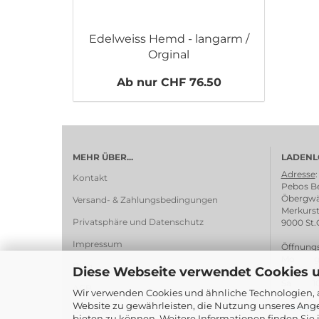
Edelweiss Hemd - langarm /
Orginal
Ab nur CHF 76.50
MEHR ÜBER...
LADENL
Adresse
:
Kontakt
Pebos Be
Öbergwä
Versand- & Zahlungsbedingungen
Merkurst
Privatsphäre und Datenschutz
9000 St.
Impressum
Öffnungs
Mo ges
Blog
Diese Webseite verwendet Cookies 
Di - Fr 1
Sa 10:0
AGB
Wir verwenden Cookies und ähnliche Technologien, a
Website zu gewährleisten, die Nutzung unseres Ange
> Wegbe
Gutschein
bieten zu können. Weitere Informationen finden Sie 