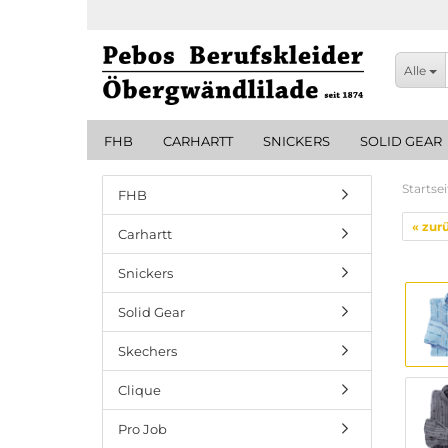
Alle
FHB
CARHARTT
SNICKERS
SOLID GEAR
Startsei
FHB
« zur
Carhartt
Snickers
Solid Gear
Skechers
Clique
Pro Job