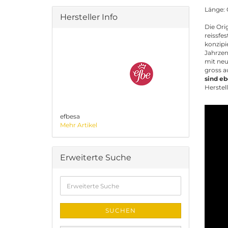
Länge: 
Hersteller Info
Die Ori
reissfe
konzipi
Jahrzen
mit neu
gross a
sind eb
Herstel
efbesa
Mehr Artikel
Erweiterte Suche
Erweiterte
Suche
SUCHEN