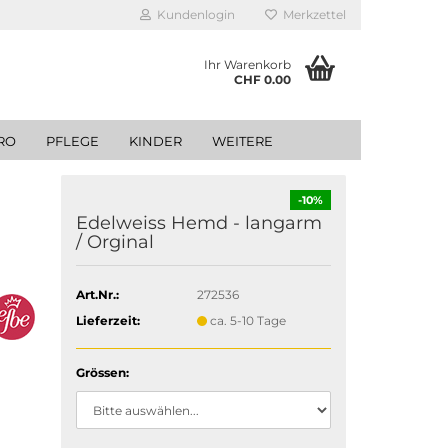
Kundenlogin
Merkzettel
Ihr Warenkorb
CHF 0.00
RO
PFLEGE
KINDER
WEITERE
-10%
Edelweiss Hemd - langarm
/ Orginal
Art.Nr.:
272536
Lieferzeit:
ca. 5-10 Tage
Grössen: