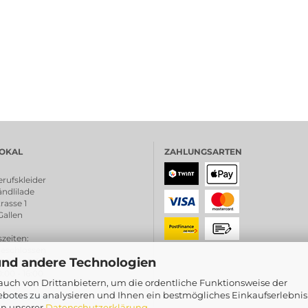
OKAL
ZAHLUNGSARTEN
rufskleider
ndlilade
rasse 1
Gallen
zeiten
:
chlossen
und andere Technologien
0:00 - 18.30
0 - 16:00
uch von Drittanbietern, um die ordentliche Funktionsweise der
botes zu analysieren und Ihnen ein bestmögliches Einkaufserlebnis
schreibung <
in unserer
Datenschutzerklärung
.