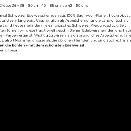
Grösse 36 + 38 = 80 cm, 40 = 85 cm, ab 42 = 90 cm.
ginal Schweizer Edelweisshemden aus 100% Baumwoll-Flanell, hochrobust,
st und sehr langlebig. Ursprünglich als Arbeitshemd für die Landwirtschaft
ert und heute mehr denn je ein typisches Schweizer Kleidungsstück. Seit
ten führen wir diese traditionell geschnittenen Edelweisshemden und habe
en Farben ergänzt. Wichtig zu wissen, als ursprüngliches Arbeitshemd fall
us, also 1 Nummer grösser als die üblichen Hemden und sind auch extra la
en die Echten – mit dem schönsten Edelweiss!
ler: Efbesa