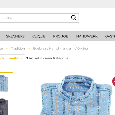
Suche...
SKECHERS
CLIQUE
PRO JOB
HANDWERK
GAST
te
»
Tradition
»
Edelweiss Hemd - langarm / Orginal
ück
weiter »
3
Artikel in dieser Kategorie