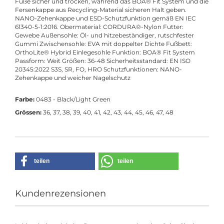
Füße sicher und trocken, während das BOA® Fit System und die
Fersenkappe aus Recycling-Material sicheren Halt geben.
NANO-Zehenkappe und ESD-Schutzfunktion gemäß EN IEC
61340-5-1:2016. Obermaterial: CORDURA®-Nylon Futter:
Gewebe Außensohle: Öl- und hitzebeständiger, rutschfester
Gummi Zwischensohle: EVA mit doppelter Dichte Fußbett:
OrthoLite® Hybrid Einlegesohle Funktion: BOA® Fit System
Passform: Weit Größen: 36-48 Sicherheitsstandard: EN ISO
20345:2022 S3S, SR, FO, HRO Schutzfunktionen: NANO-
Zehenkappe und weicher Nagelschutz
Farbe:
0483 - Black/Light Green
Grössen:
36, 37, 38, 39, 40, 41, 42, 43, 44, 45, 46, 47, 48
teilen
teilen
Kundenrezensionen