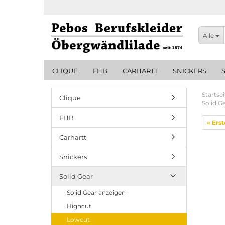
Alle
CLIQUE
FHB
CARHARTT
SNICKERS
Startsei
Clique
Solid G
FHB
« Erst
Carhartt
Snickers
Solid Gear
Solid Gear anzeigen
Highcut
Lowcut