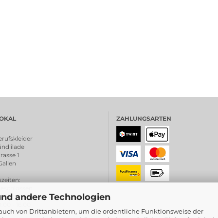
OKAL
ZAHLUNGSARTEN
rufskleider
ndlilade
rasse 1
Gallen
zeiten
:
chlossen
und andere Technologien
0:00 - 18.30
0 - 16:00
uch von Drittanbietern, um die ordentliche Funktionsweise der