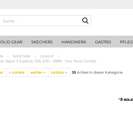
Suche...
SOLID GEAR
SKECHERS
HANDWERK
GASTRO
PFLE
te
»
Solid Gear
»
Lowcut
»
ear Vapor 3 Explore, S3S, ESD - 9999 - Two Tone Combo
er
« zurück
weiter »
Letzter »
35
Artikel in dieser Kategorie