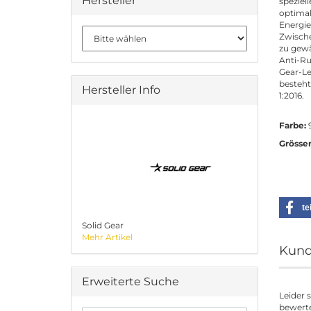
Hersteller
speziel
optimal
Energie
Zwische
zu gewä
Anti-Ru
Gear-Le
besteht
Hersteller Info
1:2016.
Farbe:
Grösse
te
Solid Gear
Mehr Artikel
Kund
Erweiterte Suche
Leider 
bewerte