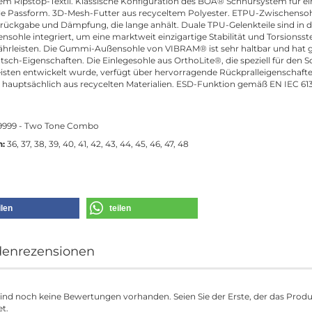
lem Ripstop-Textil. Klassische Konfiguration des BOA® Schnürsystem für ei
e Passform. 3D-Mesh-Futter aus recyceltem Polyester. ETPU-Zwischensoh
rückgabe und Dämpfung, die lange anhält. Duale TPU-Gelenkteile sind in d
nsohle integriert, um eine marktweit einzigartige Stabilität und Torsionsste
hrleisten. Die Gummi-Außensohle von VIBRAM® ist sehr haltbar und hat 
tsch-Eigenschaften. Die Einlegesohle aus OrthoLite®, die speziell für den S
isten entwickelt wurde, verfügt über hervorragende Rückpralleigenschaft
 hauptsächlich aus recycelten Materialien. ESD-Funktion gemäß EN IEC 61
9999 - Two Tone Combo
n:
36, 37, 38, 39, 40, 41, 42, 43, 44, 45, 46, 47, 48
ilen
teilen
enrezensionen
sind noch keine Bewertungen vorhanden. Seien Sie der Erste, der das Prod
t.