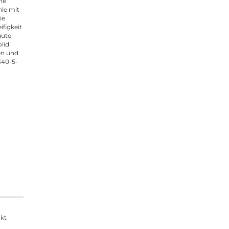
ne
le mit
ie
ifigkeit
gute
olid
en und
340-5-
ukt