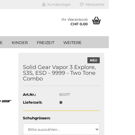
Kundenlogin
Merkzettel
Ihr Warenkorb
CHF 0.00
GE
KINDER
FREIZEIT
WEITERE
NEU
Solid Gear Vapor 3 Explore,
S3S, ESD - 9999 - Two Tone
Combo
Art.Nr.:
80017
Lieferzeit:
Schuhgrössen: