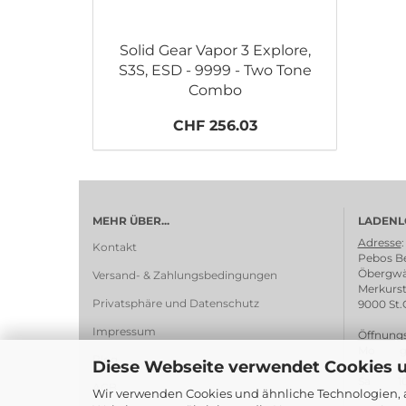
Solid Gear Vapor 3 Explore,
S3S, ESD - 9999 - Two Tone
Combo
CHF 256.03
MEHR ÜBER...
LADENL
Adresse
:
Kontakt
Pebos Be
Öbergwä
Versand- & Zahlungsbedingungen
Merkurst
Privatsphäre und Datenschutz
9000 St.
Impressum
Öffnungs
Mo ges
Blog
Diese Webseite verwendet Cookies 
Di - Fr 1
Sa 10:0
AGB
Wir verwenden Cookies und ähnliche Technologien, a