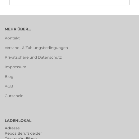
MEHR ÜBER...
Kontakt
Versand- & Zahlungsbedingungen
Privatsphäre und Datenschutz
Impressum
Blog
AGB
Gutschein
LADENLOKAL
Adresse
:
Pebos Berufskleider
Öbergwändlilade