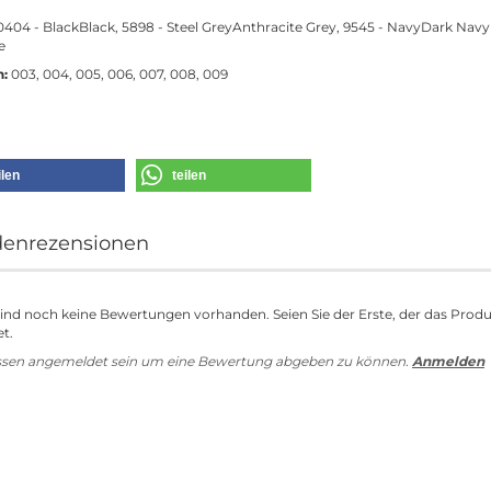
404 - BlackBlack, 5898 - Steel GreyAnthracite Grey, 9545 - NavyDark Navy
e
n:
003, 004, 005, 006, 007, 008, 009
ilen
teilen
enrezensionen
sind noch keine Bewertungen vorhanden. Seien Sie der Erste, der das Prod
t.
ssen angemeldet sein um eine Bewertung abgeben zu können.
Anmelden