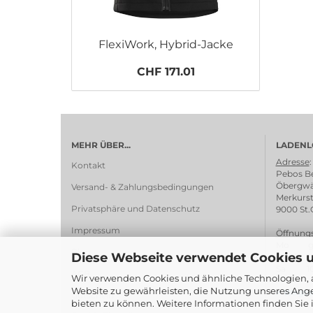
FlexiWork, Hybrid-Jacke
CHF 171.01
MEHR ÜBER...
LADENL
Adresse
:
Kontakt
Pebos Be
Öbergwä
Versand- & Zahlungsbedingungen
Merkurst
Privatsphäre und Datenschutz
9000 St.
Impressum
Öffnungs
Mo ges
Blog
Diese Webseite verwendet Cookies 
Di - Fr 1
Sa 10:0
AGB
Wir verwenden Cookies und ähnliche Technologien, a
Website zu gewährleisten, die Nutzung unseres Ange
> Wegbe
Gutschein
bieten zu können. Weitere Informationen finden Sie 