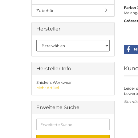
Farbe:
0
Zubehör
Melang
Grösse
Hersteller
te
Kund
Hersteller Info
Snickers Workwear
Mehr Artikel
Leider 
bewerte
Sie mü
Erweiterte Suche
Erweiterte
Suche