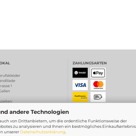
OKAL
ZAHLUNGSARTEN
rufskleider
ndlilade
rasse 1
Gallen
zeiten
:
chlossen
und andere Technologien
0:00 - 18.30
0 - 16:00
uch von Drittanbietern, um die ordentliche Funktionsweise der
botes zu analysieren und Ihnen ein bestmögliches Einkaufserlebnis
schreibung <
in unserer
Datenschutzerklärung
.