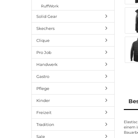
RuffWork
Solid Gear
Skechers
Clique
Pro Job
Handwerk
Gastro
Pflege
Kinder
Be
Freizeit
Elastis
Tradition
einem i
Bauarbe
Sale