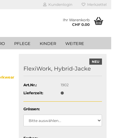
Kundenlogin
Merkzettel
Ihr Warenkorb
CHF 0.00
RO
PFLEGE
KINDER
WEITERE
NEU
FlexiWork, Hybrid-Jacke
orkwear
Art.Nr.:
1902
Lieferzeit:
Grössen: