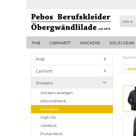
Alle
FHB
CARHARTT
SNICKERS
SOLID GEAR
Startsei
FHB
« Erst
Carhartt
Snickers
Snickers anzeigen
AllroundWork
FlexiWork
High-Vis
LiteWork
ProtecWork