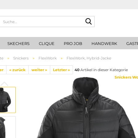
Suche...
SKECHERS
CLIQUE
PRO JOB
HANDWERK
GAST
te
»
Snickers
»
FlexiWork
»
FlexiWork, Hybrid-Jacke
er
« zurück
weiter »
Letzter »
40
Artikel in dieser Kategorie
Snickers W