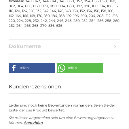
Grössen:
040, 042, 044, 046, 048, 050, 052, 054, 056, 058, 060,
062, 064, 066, 068, 070, 080, 084, 088, 092, 096, 100, 104, 108, 112,
116, 120, 124, 128, 132, 142, 144, 146, 148, 150, 152, 154, 156, 158, 160,
162, 164, 166, 168, 170, 180, 184, 188, 192, 196, 200, 204, 208, 212, 216,
220, 224, 228, 232, 242, 244, 246, 248, 250, 252, 254, 256, 258, 260,
262, 264, 266, 268, 270, 536, 636
Dokumente
teilen
teilen
Kundenrezensionen
Leider sind noch keine Bewertungen vorhanden. Seien Sie der
Erste, der das Produkt bewertet.
Sie müssen angemeldet sein um eine Bewertung abgeben zu
können.
Anmelden