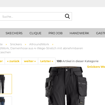
Suche...
SKECHERS
CLIQUE
PRO JOB
HANDWERK
GAST
te
»
Snickers
»
AllroundWork
»
ndWork, Damenhose aus 4-Wege-Stretch mit abnehmbaren
taschen
er
« zurück
weiter »
Letzter »
100
Artikel in dieser Kategorie
Snickers W