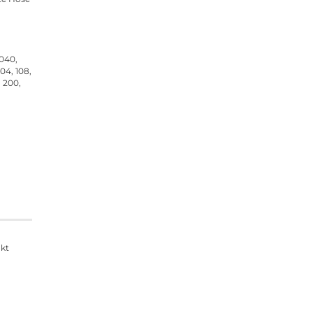
 040,
04, 108,
6, 200,
ukt