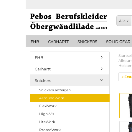
Alle
FHB
CARHARTT
SNICKERS
SOLID GEAR
Startsei
FHB
Allrou
Holster
Carhartt
« Erst
Snickers
Snickers anzeigen
AllroundWork
FlexiWork
High-Vis
LiteWork
ProtecWork