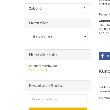
bietet 
Zubehör
Farbe:
0
Grösse
Hersteller
042, 044
116, 117,
204, 20
Hersteller Info
te
Snickers Workwear
Mehr Artikel
Kund
Erweiterte Suche
Leider 
bewerte
Erweiterte
Sie mü
Suche