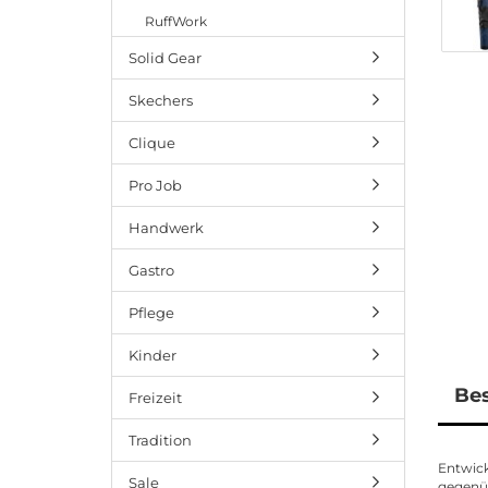
RuffWork
Solid Gear
Skechers
Clique
Pro Job
Handwerk
Gastro
Pflege
Kinder
Be
Freizeit
Tradition
Entwick
Sale
gegenüb