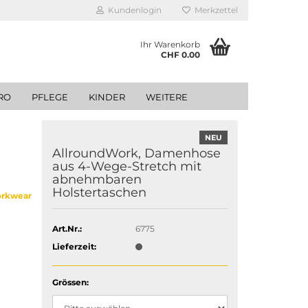
Kundenlogin
Merkzettel
Ihr Warenkorb
CHF 0.00
RO
PFLEGE
KINDER
WEITERE
NEU
AllroundWork, Damenhose
aus 4-Wege-Stretch mit
abnehmbaren
Holstertaschen
orkwear
Art.Nr.:
6775
Lieferzeit:
Grössen: