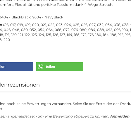
Komfort, Flexibilität und perfekte Passform dank 4-Wege-Stretch.
404 - BlackBlack, 9504 - NavyBlack
n:
016, 017, 018, 019, 020, 021, 022, 023, 024, 025, 026, 027, 032, 034, 036, 038,
, 046, 048, 050, 052, 054, 064, 068, 072, 076, 080, 084, 088, 092, 096, 100, 1
 118, 119, 120, 121, 122, 123, 124, 125, 126, 127, 164, 168, 172, 176, 180, 184, 188, 192, 19
8, 220
ilen
teilen
enrezensionen
sind noch keine Bewertungen vorhanden. Seien Sie der Erste, der das Prod
t.
ssen angemeldet sein um eine Bewertung abgeben zu können.
Anmelden