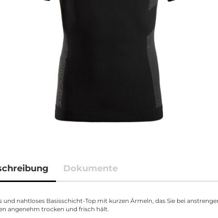
schreibung
Dokumente
s und nahtloses Basisschicht-Top mit kurzen Ärmeln, das Sie bei anstreng
n angenehm trocken und frisch hält.