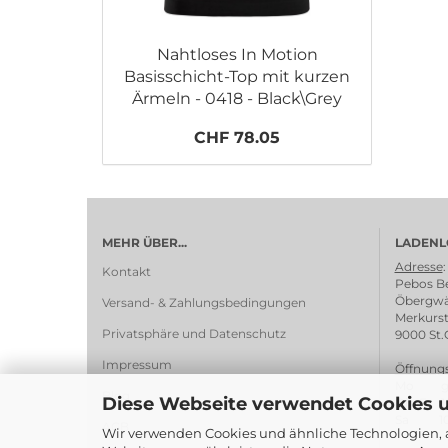
Nahtloses In Motion
Basisschicht-Top mit kurzen
Ärmeln - 0418 - Black\Grey
CHF 78.05
MEHR ÜBER...
LADENL
Adresse
:
Kontakt
Pebos Be
Öbergwä
Versand- & Zahlungsbedingungen
Merkurst
Privatsphäre und Datenschutz
9000 St.
Impressum
Öffnungs
Mo ges
Blog
Diese Webseite verwendet Cookies 
Di - Fr 1
Sa 10:0
AGB
Wir verwenden Cookies und ähnliche Technologien, a