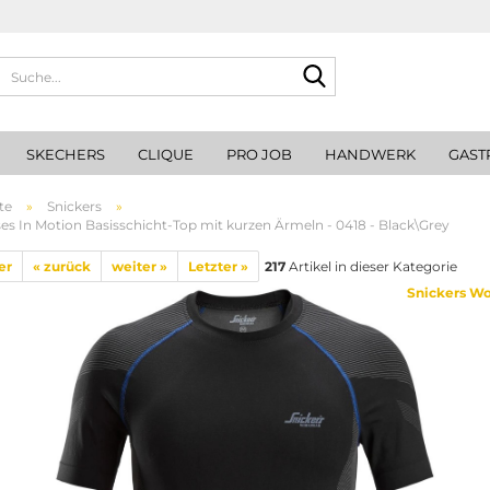
Suche...
SKECHERS
CLIQUE
PRO JOB
HANDWERK
GAST
te
»
Snickers
»
es In Motion Basisschicht-Top mit kurzen Ärmeln - 0418 - Black\Grey
er
« zurück
weiter »
Letzter »
217
Artikel in dieser Kategorie
Snickers W