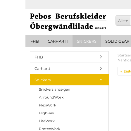
Alle
FHB
CARHARTT
SNICKERS
SOLID GEAR
Startsei
FHB
Nahtlos
Carhartt
« Erst
Snickers
Snickers anzeigen
AllroundWork
FlexiWork
High-Vis
LiteWork
ProtecWork