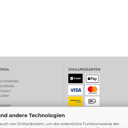
OKAL
ZAHLUNGSARTEN
rufskleider
ndlilade
rasse 1
Gallen
zeiten
:
chlossen
und andere Technologien
0:00 - 18.30
0 - 16:00
uch von Drittanbietern, um die ordentliche Funktionsweise der