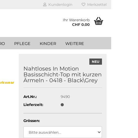
Kundenlogin
Merkzettel
Ihr Warenkorb
CHF 0.00
RO
PFLEGE
KINDER
WEITERE
NEU
Nahtloses In Motion
Basisschicht-Top mit kurzen
Ärmeln - 0418 - Black\Grey
orkwear
Art.Nr.:
9490
Lieferzeit:
Grössen: