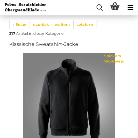
« Erster
« zurück
weiter »
Letzter »
217
Artikel in dieser Kategorie
Klassische Sweatshirt-Jacke
Snickers
Workwear