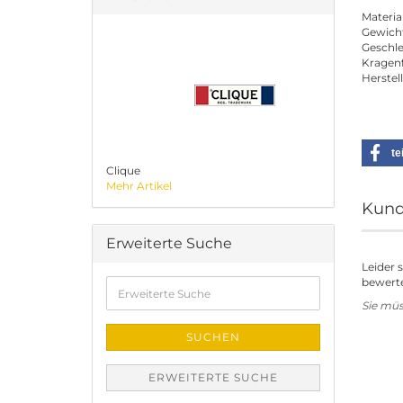
Materi
Gewich
Geschl
Kragen
Herstell
te
Clique
Mehr Artikel
Kund
Erweiterte Suche
Leider 
bewerte
Erweiterte
Suche
Sie mü
SUCHEN
ERWEITERTE SUCHE