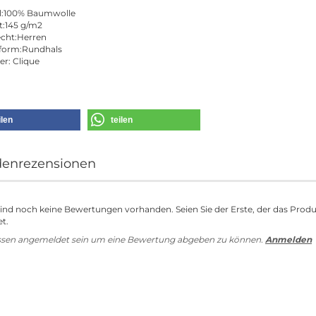
al:100% Baumwolle
t:145 g/m2
echt:Herren
form:Rundhals
er: Clique
ilen
teilen
enrezensionen
sind noch keine Bewertungen vorhanden. Seien Sie der Erste, der das Prod
t.
ssen angemeldet sein um eine Bewertung abgeben zu können.
Anmelden