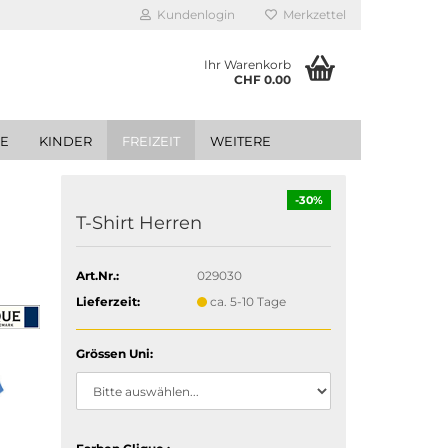
Kundenlogin
Merkzettel
Ihr Warenkorb
CHF 0.00
GE
KINDER
FREIZEIT
WEITERE
-30%
T-Shirt Herren
Art.Nr.:
029030
Lieferzeit:
ca. 5-10 Tage
Grössen Uni: