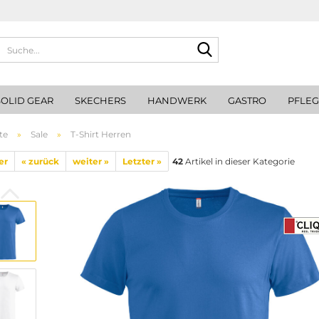
Suche...
SOLID GEAR
SKECHERS
HANDWERK
GASTRO
PFLE
te
»
Sale
»
T-Shirt Herren
er
« zurück
weiter »
Letzter »
42
Artikel in dieser Kategorie