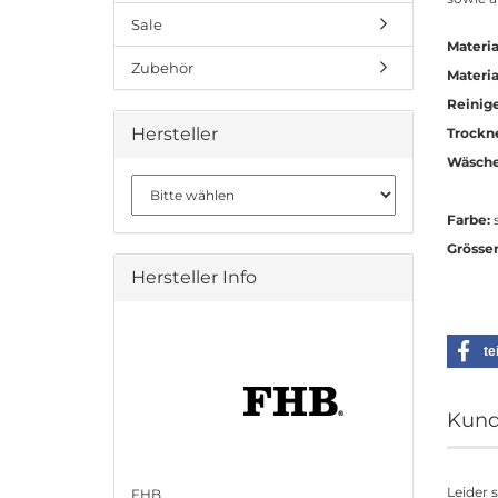
Sale
Materia
Zubehör
Materia
Reinig
Hersteller
Trockn
Wäsche
Farbe:
s
Grösse
Hersteller Info
te
Kund
Leider 
FHB