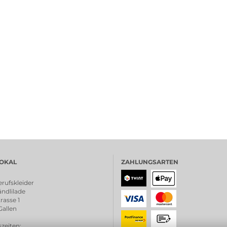
OKAL
ZAHLUNGSARTEN
rufskleider
ndlilade
rasse 1
Gallen
zeiten
: