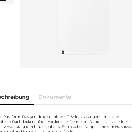
schreibung
Dokumente
 Passform. Das gerade geschnittene T-Shirt sitzt angenehm locker.
blem Dachdecker auf der Vorderseite. Dehnbarer Rundhalsausschnitt mit
n. Verstärkung durch Nackenband. Formstabile Doppelnähte am Halsaussc
n Ärmel und Saum. Klares, zeitloses Design.