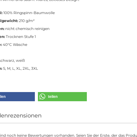
l:
100% Ringspinn-Baumwolle
lgewicht:
210 g/m²
en:
nicht chemisch reinigen
en:
Trocknen Stufe 1
:
40°C Wäsche
chwarz, weiß
n:
S, M, L, XL, 2XL, 3XL
ilen
teilen
enrezensionen
sind noch keine Bewertungen vorhanden. Seien Sie der Erste, der das Prod