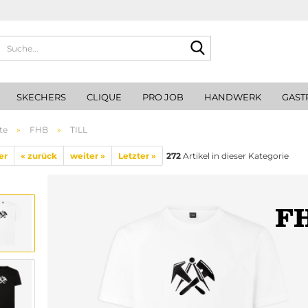
Suche...
SKECHERS
CLIQUE
PRO JOB
HANDWERK
GAST
te
»
FHB
»
TILL
er
« zurück
weiter »
Letzter »
272
Artikel in dieser Kategorie