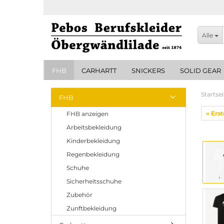
Alle
FHB
CARHARTT
SNICKERS
SOLID GEAR
Startsei
FHB
« Erst
FHB anzeigen
Arbeitsbekleidung
Kinderbekleidung
Regenbekleidung
Schuhe
Sicherheitsschuhe
Zubehör
Zunftbekleidung