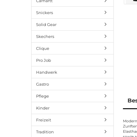
Carhartt
Snickers
Solid Gear
Skechers
Clique
Pro Job
Handwerk
Gastro
Pflege
Be
Kinder
Freizeit
Moderne
Zunftem
Elastha
Tradition
sowie a