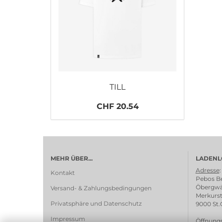
TILL
CHF 20.54
MEHR ÜBER...
LADENL
Adresse
:
Kontakt
Pebos Be
Öbergwä
Versand- & Zahlungsbedingungen
Merkurst
Privatsphäre und Datenschutz
9000 St.
Impressum
Öffnungs