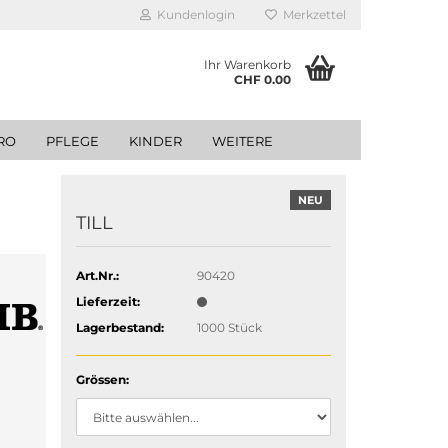
Kundenlogin
Merkzettel
Ihr Warenkorb
CHF 0.00
RO
PFLEGE
KINDER
WEITERE
NEU
TILL
Art.Nr.:
90420
Lieferzeit:
Lagerbestand:
1000
Stück
Grössen: