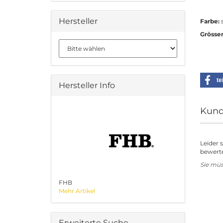
Hersteller
Farbe:
s
Grösse
te
Hersteller Info
Kund
Leider 
bewerte
Sie mü
FHB
Mehr Artikel
Erweiterte Suche