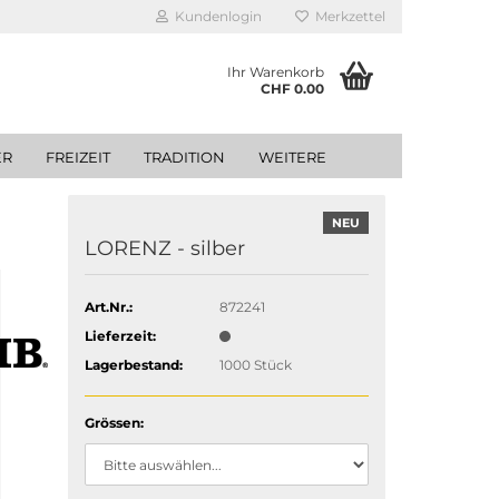
Kundenlogin
Merkzettel
Ihr Warenkorb
CHF 0.00
ER
FREIZEIT
TRADITION
WEITERE
NEU
LORENZ - silber
Art.Nr.:
872241
Lieferzeit:
Lagerbestand:
1000
Stück
Grössen: