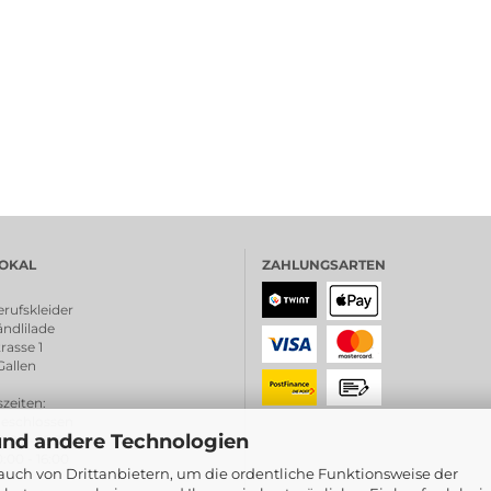
OKAL
ZAHLUNGSARTEN
rufskleider
ndlilade
rasse 1
Gallen
zeiten
:
chlossen
und andere Technologien
0:00 - 18.30
0 - 16:00
uch von Drittanbietern, um die ordentliche Funktionsweise der