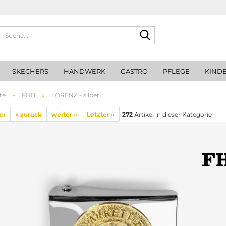
Suche...
SKECHERS
HANDWERK
GASTRO
PFLEGE
KIND
te
»
FHB
»
LORENZ - silber
er
« zurück
weiter »
Letzter »
272
Artikel in dieser Kategorie