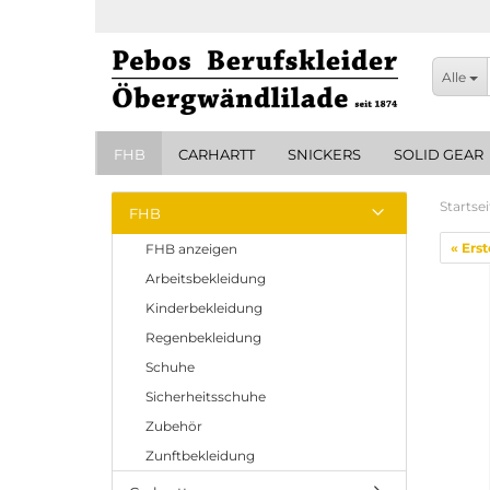
Alle
FHB
CARHARTT
SNICKERS
SOLID GEAR
Startsei
FHB
« Erst
FHB anzeigen
Arbeitsbekleidung
Kinderbekleidung
Regenbekleidung
Schuhe
Sicherheitsschuhe
Zubehör
Zunftbekleidung