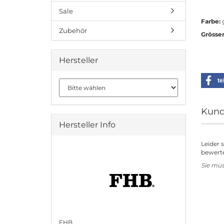
Sale
Farbe:
Zubehör
Grösse
Hersteller
te
Kund
Hersteller Info
Leider 
bewerte
Sie mü
FHB