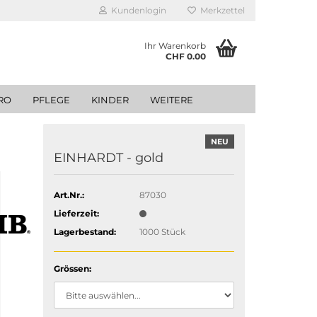
Kundenlogin
Merkzettel
Ihr Warenkorb
CHF 0.00
RO
PFLEGE
KINDER
WEITERE
NEU
EINHARDT - gold
Art.Nr.:
87030
Lieferzeit:
Lagerbestand:
1000
Stück
Grössen: