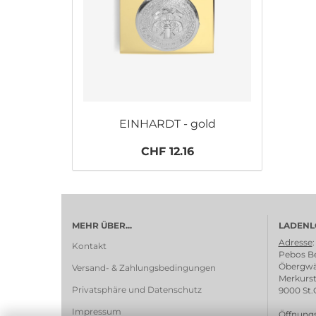
EINHARDT - gold
CHF 12.16
MEHR ÜBER...
LADENL
Adresse
:
Kontakt
Pebos Be
Öbergwä
Versand- & Zahlungsbedingungen
Merkurst
Privatsphäre und Datenschutz
9000 St.
Impressum
Öffnungs