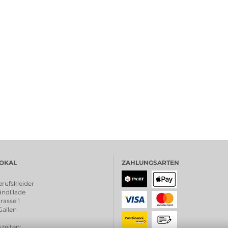
OKAL
ZAHLUNGSARTEN
rufskleider
ndlilade
rasse 1
Gallen
zeiten
: