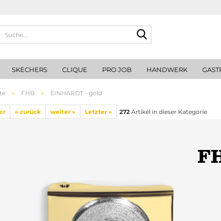
Suche...
SKECHERS
CLIQUE
PRO JOB
HANDWERK
GAST
te
»
FHB
»
EINHARDT - gold
er
« zurück
weiter »
Letzter »
272
Artikel in dieser Kategorie