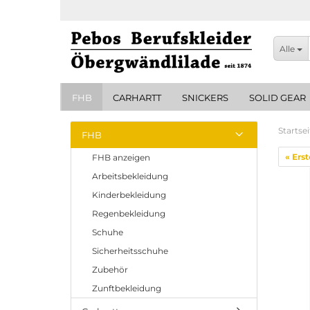
Alle
FHB
CARHARTT
SNICKERS
SOLID GEAR
Startsei
FHB
« Erst
FHB anzeigen
Arbeitsbekleidung
Kinderbekleidung
Regenbekleidung
Schuhe
Sicherheitsschuhe
Zubehör
Zunftbekleidung