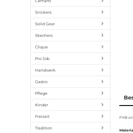
Carhartt
Snickers
Solid Gear
Skechers
Clique
Pro Job
Handwerk
Gastro
Pflege
Be
Kinder
Freizeit
FHB ori
Tradition
Materia