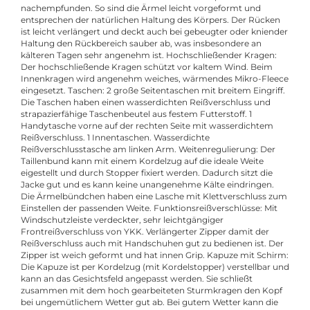
nachempfunden. So sind die Ärmel leicht vorgeformt und
entsprechen der natürlichen Haltung des Körpers. Der Rücken
ist leicht verlängert und deckt auch bei gebeugter oder kniender
Haltung den Rückbereich sauber ab, was insbesondere an
kälteren Tagen sehr angenehm ist. Hochschließender Kragen:
Der hochschließende Kragen schützt vor kaltem Wind. Beim
Innenkragen wird angenehm weiches, wärmendes Mikro-Fleece
eingesetzt. Taschen: 2 große Seitentaschen mit breitem Eingriff.
Die Taschen haben einen wasserdichten Reißverschluss und
strapazierfähige Taschenbeutel aus festem Futterstoff. 1
Handytasche vorne auf der rechten Seite mit wasserdichtem
Reißverschluss. 1 Innentaschen. Wasserdichte
Reißverschlusstasche am linken Arm. Weitenregulierung: Der
Taillenbund kann mit einem Kordelzug auf die ideale Weite
eigestellt und durch Stopper fixiert werden. Dadurch sitzt die
Jacke gut und es kann keine unangenehme Kälte eindringen.
Die Ärmelbündchen haben eine Lasche mit Klettverschluss zum
Einstellen der passenden Weite. Funktionsreißverschlüsse: Mit
Windschutzleiste verdeckter, sehr leichtgängiger
Frontreißverschluss von YKK. Verlängerter Zipper damit der
Reißverschluss auch mit Handschuhen gut zu bedienen ist. Der
Zipper ist weich geformt und hat innen Grip. Kapuze mit Schirm:
Die Kapuze ist per Kordelzug (mit Kordelstopper) verstellbar und
kann an das Gesichtsfeld angepasst werden. Sie schließt
zusammen mit dem hoch gearbeiteten Sturmkragen den Kopf
bei ungemütlichem Wetter gut ab. Bei gutem Wetter kann die