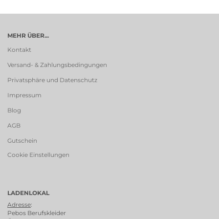
MEHR ÜBER...
Kontakt
Versand- & Zahlungsbedingungen
Privatsphäre und Datenschutz
Impressum
Blog
AGB
Gutschein
Cookie Einstellungen
LADENLOKAL
Adresse
:
Pebos Berufskleider