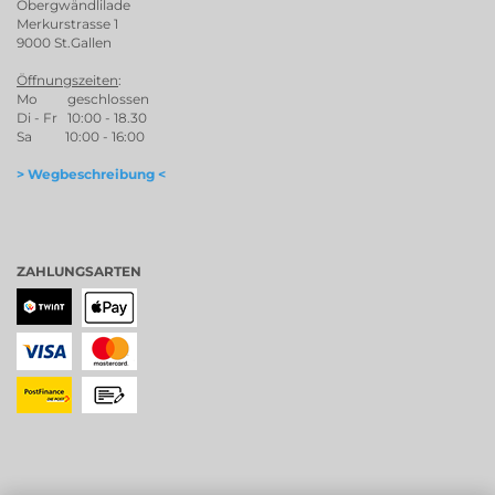
Öbergwändlilade
Merkurstrasse 1
9000 St.Gallen
Öffnungszeiten
:
Mo geschlossen
Di - Fr 10:00 - 18.30
Sa 10:00 - 16:00
> Wegbeschreibung <
ZAHLUNGSARTEN