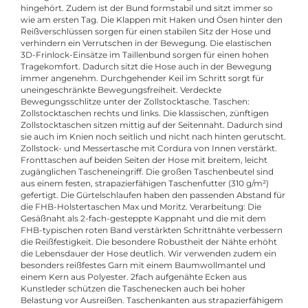
hingehört. Zudem ist der Bund formstabil und sitzt immer so
wie am ersten Tag. Die Klappen mit Haken und Ösen hinter den
Reißverschlüssen sorgen für einen stabilen Sitz der Hose und
verhindern ein Verrutschen in der Bewegung. Die elastischen
3D-Frinlock-Einsätze im Taillenbund sorgen für einen hohen
Tragekomfort. Dadurch sitzt die Hose auch in der Bewegung
immer angenehm. Durchgehender Keil im Schritt sorgt für
uneingeschränkte Bewegungsfreiheit. Verdeckte
Bewegungsschlitze unter der Zollstocktasche. Taschen:
Zollstocktaschen rechts und links. Die klassischen, zünftigen
Zollstocktaschen sitzen mittig auf der Seitennaht. Dadurch sind
sie auch im Knien noch seitlich und nicht nach hinten gerutscht.
Zollstock- und Messertasche mit Cordura von Innen verstärkt.
Fronttaschen auf beiden Seiten der Hose mit breitem, leicht
zugänglichen Tascheneingriff. Die großen Taschenbeutel sind
aus einem festen, strapazierfähigen Taschenfutter (310 g/m²)
gefertigt. Die Gürtelschlaufen haben den passenden Abstand für
die FHB-Holstertaschen Max und Moritz. Verarbeitung: Die
Gesäßnaht als 2-fach-gesteppte Kappnaht und die mit dem
FHB-typischen roten Band verstärkten Schrittnähte verbessern
die Reißfestigkeit. Die besondere Robustheit der Nähte erhöht
die Lebensdauer der Hose deutlich. Wir verwenden zudem ein
besonders reißfestes Garn mit einem Baumwollmantel und
einem Kern aus Polyester. 2fach aufgenähte Ecken aus
Kunstleder schützen die Taschenecken auch bei hoher
Belastung vor Ausreißen. Taschenkanten aus strapazierfähigem