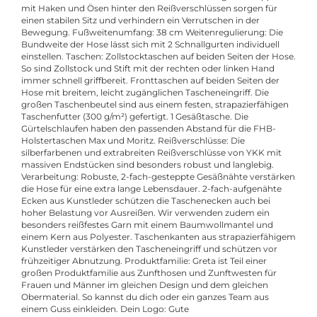
mit Haken und Ösen hinter den Reißverschlüssen sorgen für
einen stabilen Sitz und verhindern ein Verrutschen in der
Bewegung. Fußweitenumfang: 38 cm Weitenregulierung: Die
Bundweite der Hose lässt sich mit 2 Schnallgurten individuell
einstellen. Taschen: Zollstocktaschen auf beiden Seiten der Hose.
So sind Zollstock und Stift mit der rechten oder linken Hand
immer schnell griffbereit. Fronttaschen auf beiden Seiten der
Hose mit breitem, leicht zugänglichen Tascheneingriff. Die
großen Taschenbeutel sind aus einem festen, strapazierfähigen
Taschenfutter (300 g/m²) gefertigt. 1 Gesäßtasche. Die
Gürtelschlaufen haben den passenden Abstand für die FHB-
Holstertaschen Max und Moritz. Reißverschlüsse: Die
silberfarbenen und extrabreiten Reißverschlüsse von YKK mit
massiven Endstücken sind besonders robust und langlebig.
Verarbeitung: Robuste, 2-fach-gesteppte Gesäßnähte verstärken
die Hose für eine extra lange Lebensdauer. 2-fach-aufgenähte
Ecken aus Kunstleder schützen die Taschenecken auch bei
hoher Belastung vor Ausreißen. Wir verwenden zudem ein
besonders reißfestes Garn mit einem Baumwollmantel und
einem Kern aus Polyester. Taschenkanten aus strapazierfähigem
Kunstleder verstärken den Tascheneingriff und schützen vor
frühzeitiger Abnutzung. Produktfamilie: Greta ist Teil einer
großen Produktfamilie aus Zunfthosen und Zunftwesten für
Frauen und Männer im gleichen Design und dem gleichen
Obermaterial. So kannst du dich oder ein ganzes Team aus
einem Guss einkleiden. Dein Logo: Gute