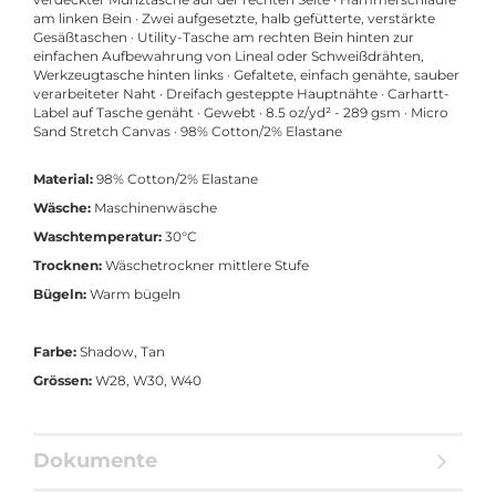
am linken Bein · Zwei aufgesetzte, halb gefütterte, verstärkte
Gesäßtaschen · Utility-Tasche am rechten Bein hinten zur
einfachen Aufbewahrung von Lineal oder Schweißdrähten,
Werkzeugtasche hinten links · Gefaltete, einfach genähte, sauber
verarbeiteter Naht · Dreifach gesteppte Hauptnähte · Carhartt-
Label auf Tasche genäht · Gewebt · 8.5 oz/yd² - 289 gsm · Micro
Sand Stretch Canvas · 98% Cotton/2% Elastane
Material:
98% Cotton/2% Elastane
Wäsche:
Maschinenwäsche
Waschtemperatur:
30°C
Trocknen:
Wäschetrockner mittlere Stufe
Bügeln:
Warm bügeln
Farbe:
Shadow, Tan
Grössen:
W28, W30, W40
Dokumente