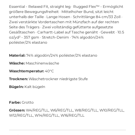
Essential - Relaxed Fit, straight leg · Rugged Flex™ - Ermöglicht
größere Bewegungsfreiheit · Mittelhoher Bund, sitzt leicht
unterhalb der Taille · Lange Hosen · Schrittlänge 84 cm/33 Zoll ·
Zwei verstärkte Vordertaschen mit Münzfach auf der rechten
Seite des Trägers · Zwei vollständig gefütterte aufgesetzte
Gesäßtaschen · Carhartt-Label auf Tasche genäht · Gewebt · 10.5
oz/yd² - 357 gsm · Stretch-Denim · 74% algodón/24%
poliéster/2% elastano
Material:
74% algodón/24% poliéster/2% elastano
Wäsche:
Maschinenwäsche
Waschtemperatur:
40°C
Trocknen:
Wäschetrockner niedrigste Stufe
Bügeln:
Kalt bügeln
Farbe:
Grotto
Grössen:
W4/REG/TLL, W6/REG/TLL, W8/REG/TLL, W10/REG/TLL,
W12/REG/TLL, W14/REG/TLL, W16/REG/TLL