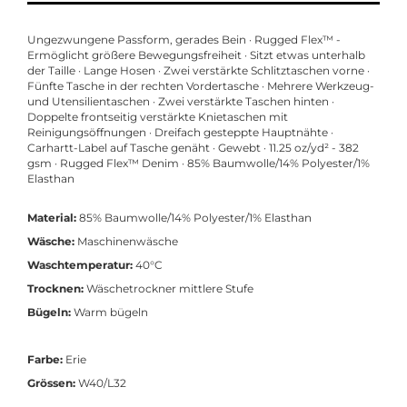
Ungezwungene Passform, gerades Bein · Rugged Flex™ -
Ermöglicht größere Bewegungsfreiheit · Sitzt etwas unterhalb
der Taille · Lange Hosen · Zwei verstärkte Schlitztaschen vorne ·
Fünfte Tasche in der rechten Vordertasche · Mehrere Werkzeug-
und Utensilientaschen · Zwei verstärkte Taschen hinten ·
Doppelte frontseitig verstärkte Knietaschen mit
Reinigungsöffnungen · Dreifach gesteppte Hauptnähte ·
Carhartt-Label auf Tasche genäht · Gewebt · 11.25 oz/yd² - 382
gsm · Rugged Flex™ Denim · 85% Baumwolle/14% Polyester/1%
Elasthan
Material:
85% Baumwolle/14% Polyester/1% Elasthan
Wäsche:
Maschinenwäsche
Waschtemperatur:
40°C
Trocknen:
Wäschetrockner mittlere Stufe
Bügeln:
Warm bügeln
Farbe:
Erie
Grössen:
W40/L32