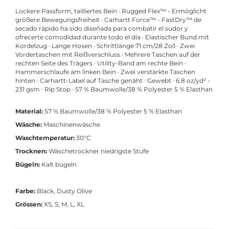
Lockere Passform, tailliertes Bein · Rugged Flex™ - Ermöglicht
größere Bewegungsfreiheit · Carhartt Force™ - FastDry™ de
secado rápido ha sido diseñada para combatir el sudor y
ofrecerte comodidad durante todo el día · Elastischer Bund mit
Kordelzug · Lange Hosen · Schrittlänge 71 cm/28 Zoll · Zwei
Vordertaschen mit Reißverschluss · Mehrere Taschen auf der
rechten Seite des Trägers · Utility-Band am rechte Bein ·
Hammerschlaufe am linken Bein · Zwei verstärkte Taschen
hinten · Carhartt-Label auf Tasche genäht · Gewebt · 6.8 oz/yd² -
231 gsm · Rip Stop · 57 % Baumwolle/38 % Polyester 5 % Elasthan
Material:
57 % Baumwolle/38 % Polyester 5 % Elasthan
Wäsche:
Maschinenwäsche
Waschtemperatur:
30°C
Trocknen:
Wäschetrockner niedrigste Stufe
Bügeln:
Kalt bügeln
Farbe:
Black, Dusty Olive
Grössen:
XS, S, M, L, XL