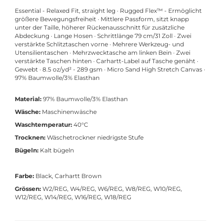
Essential - Relaxed Fit, straight leg · Rugged Flex™ - Ermöglicht
größere Bewegungsfreiheit · Mittlere Passform, sitzt knapp
unter der Taille, höherer Rückenausschnitt für zusätzliche
Abdeckung · Lange Hosen · Schrittlänge 79 cm/31 Zoll · Zwei
verstärkte Schlitztaschen vorne · Mehrere Werkzeug- und
Utensilientaschen · Mehrzwecktasche am linken Bein · Zwei
verstärkte Taschen hinten · Carhartt-Label auf Tasche genäht ·
Gewebt · 8.5 oz/yd² - 289 gsm · Micro Sand High Stretch Canvas ·
97% Baumwolle/3% Elasthan
Material:
97% Baumwolle/3% Elasthan
Wäsche:
Maschinenwäsche
Waschtemperatur:
40°C
Trocknen:
Wäschetrockner niedrigste Stufe
Bügeln:
Kalt bügeln
Farbe:
Black, Carhartt Brown
Grössen:
W2/REG, W4/REG, W6/REG, W8/REG, W10/REG,
W12/REG, W14/REG, W16/REG, W18/REG