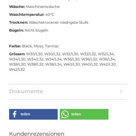
Wäsche:
Maschinenwäsche
Waschtemperatur:
40°C
Trocknen:
Wäschetrockner niedrigste Stufe
Bügeln:
Nicht bügeln
Farbe:
Black, Moss, Tarmac
Grössen:
W30/L30, W30/L32, W32/L30, W32/L32, W32/L34,
W34/L30, W34/L32, W34/L34, W36/L30, W36/L32, W36/L34,
W38/L30, W38/L32, W38/L34, W40/L30, W40/L32, W42/L30,
W42/L32
Dokumente
teilen
teilen
Kundenrezensionen