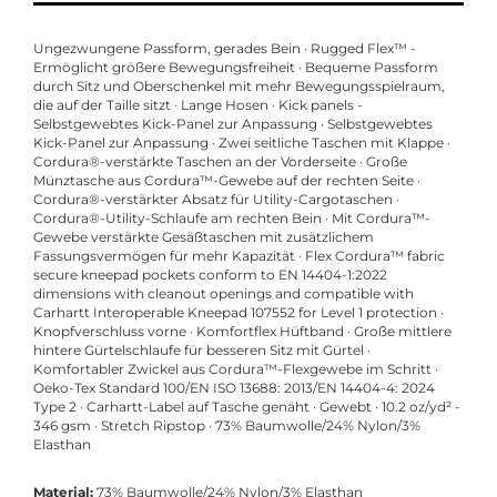
Ungezwungene Passform, gerades Bein · Rugged Flex™ -
Ermöglicht größere Bewegungsfreiheit · Bequeme Passform
durch Sitz und Oberschenkel mit mehr Bewegungsspielraum,
die auf der Taille sitzt · Lange Hosen · Kick panels -
Selbstgewebtes Kick-Panel zur Anpassung · Selbstgewebtes
Kick-Panel zur Anpassung · Zwei seitliche Taschen mit Klappe ·
Cordura®-verstärkte Taschen an der Vorderseite · Große
Münztasche aus Cordura™-Gewebe auf der rechten Seite ·
Cordura®-verstärkter Absatz für Utility-Cargotaschen ·
Cordura®-Utility-Schlaufe am rechten Bein · Mit Cordura™-
Gewebe verstärkte Gesäßtaschen mit zusätzlichem
Fassungsvermögen für mehr Kapazität · Flex Cordura™ fabric
secure kneepad pockets conform to EN 14404-1:2022
dimensions with cleanout openings and compatible with
Carhartt Interoperable Kneepad 107552 for Level 1 protection ·
Knopfverschluss vorne · Komfortflex Hüftband · Große mittlere
hintere Gürtelschlaufe für besseren Sitz mit Gürtel ·
Komfortabler Zwickel aus Cordura™-Flexgewebe im Schritt ·
Oeko-Tex Standard 100/EN ISO 13688: 2013/EN 14404-4: 2024
Type 2 · Carhartt-Label auf Tasche genäht · Gewebt · 10.2 oz/yd² -
346 gsm · Stretch Ripstop · 73% Baumwolle/24% Nylon/3%
Elasthan
Material:
73% Baumwolle/24% Nylon/3% Elasthan