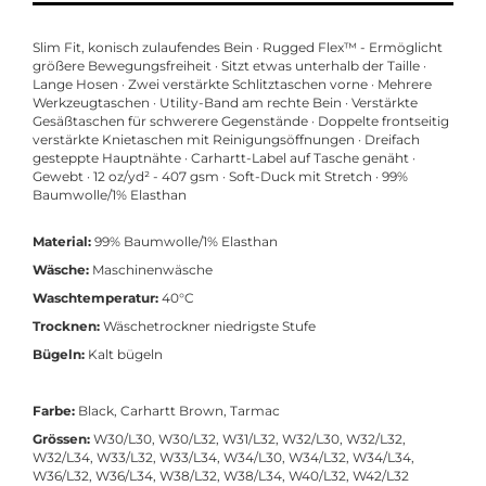
Slim Fit, konisch zulaufendes Bein · Rugged Flex™ - Ermöglicht
größere Bewegungsfreiheit · Sitzt etwas unterhalb der Taille ·
Lange Hosen · Zwei verstärkte Schlitztaschen vorne · Mehrere
Werkzeugtaschen · Utility-Band am rechte Bein · Verstärkte
Gesäßtaschen für schwerere Gegenstände · Doppelte frontseitig
verstärkte Knietaschen mit Reinigungsöffnungen · Dreifach
gesteppte Hauptnähte · Carhartt-Label auf Tasche genäht ·
Gewebt · 12 oz/yd² - 407 gsm · Soft-Duck mit Stretch · 99%
Baumwolle/1% Elasthan
Material:
99% Baumwolle/1% Elasthan
Wäsche:
Maschinenwäsche
Waschtemperatur:
40°C
Trocknen:
Wäschetrockner niedrigste Stufe
Bügeln:
Kalt bügeln
Farbe:
Black, Carhartt Brown, Tarmac
Grössen:
W30/L30, W30/L32, W31/L32, W32/L30, W32/L32,
W32/L34, W33/L32, W33/L34, W34/L30, W34/L32, W34/L34,
W36/L32, W36/L34, W38/L32, W38/L34, W40/L32, W42/L32