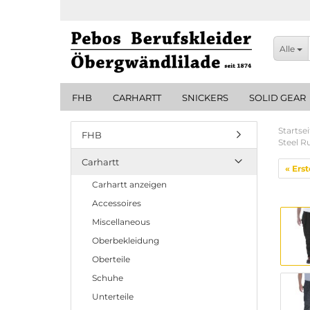
Alle
FHB
CARHARTT
SNICKERS
SOLID GEAR
Startsei
FHB
Steel R
Carhartt
« Erst
Carhartt anzeigen
Accessoires
Miscellaneous
Oberbekleidung
Oberteile
Schuhe
Unterteile