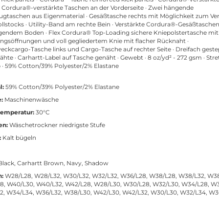
· Cordura®-verstärkte Taschen an der Vorderseite · Zwei hängende
gtaschen aus Eigenmaterial · Gesäßtasche rechts mit Möglichkeit zum Ve
ollstocks · Utility-Band am rechte Bein · Verstärkte Cordura®-Gesäßtasche
gendem Boden · Flex Cordura® Top-Loading sichere Kniepolstertasche mit
ngsöffnungen und voll gegliedertem Knie mit flacher Rücknaht ·
ckcargo-Tasche links und Cargo-Tasche auf rechter Seite · Dreifach gest
hte · Carhartt-Label auf Tasche genäht · Gewebt · 8 oz/yd² - 272 gsm · Stre
 · 59% Cotton/39% Polyester/2% Elastane
l:
59% Cotton/39% Polyester/2% Elastane
:
Maschinenwäsche
emperatur:
30°C
en:
Wäschetrockner niedrigste Stufe
:
Kalt bügeln
lack, Carhartt Brown, Navy, Shadow
n:
W28/L28, W28/L32, W30/L32, W32/L32, W36/L28, W38/L28, W38/L32, W38
8, W40/L30, W40/L32, W42/L28, W28/L30, W30/L28, W32/L30, W34/L28, W3
2, W34/L34, W36/L32, W38/L30, W42/L30, W42/L32, W30/L30, W32/L34, W3