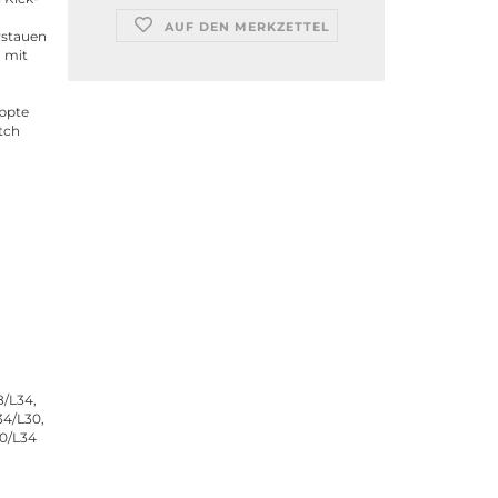
AUF DEN MERKZETTEL
rstauen
n mit
eppte
tch
/L34,
4/L30,
0/L34