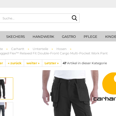
Suche...
SKECHERS
HANDWERK
GASTRO
PFLEGE
KIND
te
»
Carhartt
»
Unterteile
»
Hosen
»
ugged Flex™ Relaxed Fit Double-Front Cargo Multi-Pocket Work Pant
er
« zurück
weiter »
Letzter »
47
Artikel in dieser Kategorie