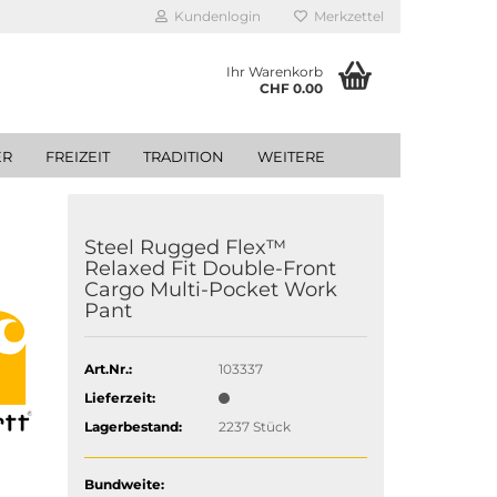
Kundenlogin
Merkzettel
Ihr Warenkorb
CHF 0.00
ER
FREIZEIT
TRADITION
WEITERE
Steel Rugged Flex™
Relaxed Fit Double-Front
Cargo Multi-Pocket Work
Pant
Art.Nr.:
103337
Lieferzeit:
Lagerbestand:
2237
Stück
Bundweite: