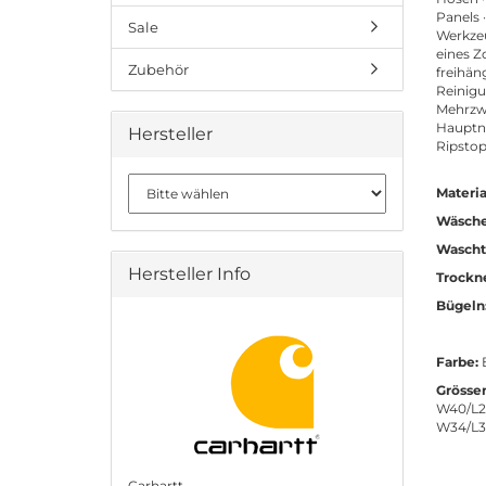
Panels 
Sale
Werkzeu
eines Z
Zubehör
freihän
Reinigu
Mehrzwe
Hauptnä
Hersteller
Ripstop
Materia
Wäsche
Wascht
Hersteller Info
Trockn
Bügeln
Farbe:
B
Grösse
W40/L2
W34/L3
Carhartt