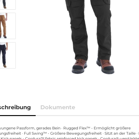
schreibung
Dokumente
ungene Passform, gerades Bein · Rugged Flex™ - Ermöglicht größere
gsfreiheit · Full Swing™ - Größere Bewegungsfreiheit · Sitzt an der Taille ·
 Kick panels - Cordura™ fabric reinforced kick panels · Cordura®-verstärkte