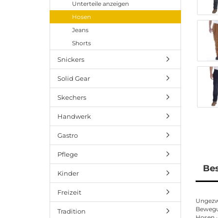
Unterteile anzeigen
Hosen
Jeans
Shorts
Snickers
Solid Gear
Skechers
Handwerk
Gastro
Pflege
Be
Kinder
Freizeit
Ungezw
Bewegun
Tradition
Hosen ·