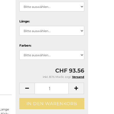
Länge:
Farben:
CHF 93.56
inkl. 8.1% MwSt. zzgl.
Versand
 Lange
 Kick-