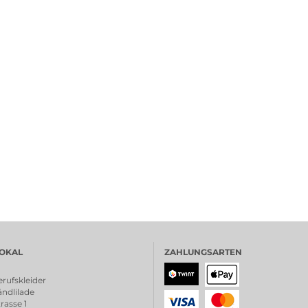
OKAL
ZAHLUNGSARTEN
rufskleider
ndlilade
rasse 1