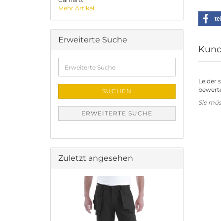
Mehr Artikel
te
Erweiterte Suche
Kund
Erweiterte
Suche
Leider 
bewerte
SUCHEN
Sie mü
ERWEITERTE SUCHE
Zuletzt angesehen