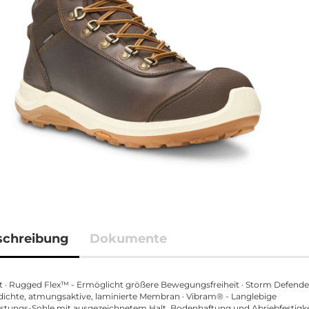
schreibung
Dokumente
t · Rugged Flex™ - Ermöglicht größere Bewegungsfreiheit · Storm Defende
ichte, atmungsaktive, laminierte Membran · Vibram® - Langlebige
stungs-Sohle mit ausgezeichnetem Halt, Bodenhaftung und Abriebfestigke