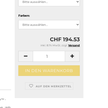
Farben:
CHF 194.53
inkl. 8.1% MwSt. zzgl.
Versand
AUF DEN MERKZETTEL
r™ -
it · WR: