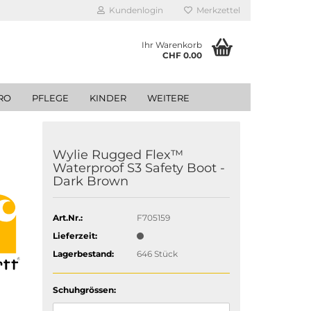
Kundenlogin
Merkzettel
Ihr Warenkorb
CHF 0.00
RO
PFLEGE
KINDER
WEITERE
Wylie Rugged Flex™
Waterproof S3 Safety Boot -
Dark Brown
Art.Nr.:
F705159
Lieferzeit:
Lagerbestand:
646
Stück
Schuhgrössen: