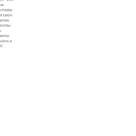
e ·
ichtete
l talón
tertes
ichte ·
A:
miento
nutos a
11