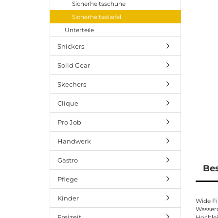
Sicherheitsschuhe
Sicherheitsstiefel
Unterteile
Snickers
Solid Gear
Skechers
Clique
Pro Job
Handwerk
Gastro
Be
Pflege
Kinder
Wide Fi
Wasserd
Freizeit
Hochlei