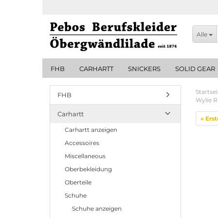
Alle
FHB
CARHARTT
SNICKERS
SOLID GEAR
Startsei
FHB
Wylie R
Carhartt
« Erst
Carhartt anzeigen
Accessoires
Miscellaneous
Oberbekleidung
Oberteile
Schuhe
Schuhe anzeigen