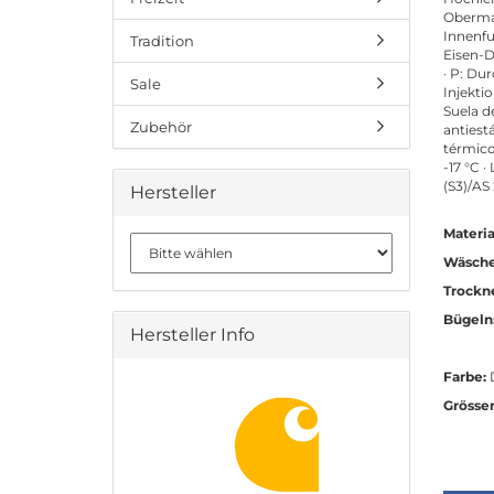
Oberma
Innenfu
Tradition
Eisen-D
· P: Du
Sale
Injekti
Suela d
Zubehör
antiest
térmico
-17 °C 
(S3)/AS 
Hersteller
Materia
Wäsche
Trockn
Bügeln
Hersteller Info
Farbe:
Grösse