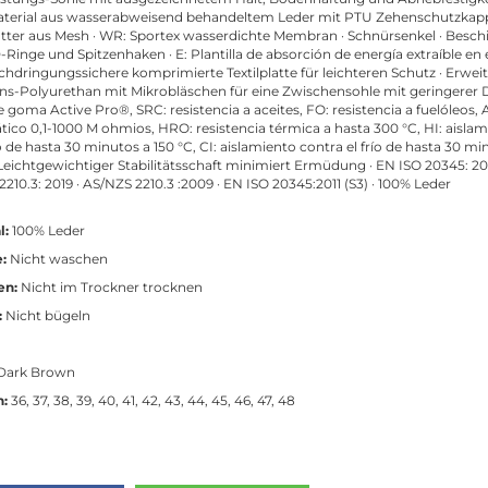
terial aus wasserabweisend behandeltem Leder mit PTU Zehenschutzkapp
tter aus Mesh · WR: Sportex wasserdichte Membran · Schnürsenkel · Besch
-Ringe und Spitzenhaken · E: Plantilla de absorción de energía extraíble en e
rchdringungssichere komprimierte Textilplatte für leichteren Schutz · Erwei
ons-Polyurethan mit Mikrobläschen für eine Zwischensohle mit geringerer D
e goma Active Pro®, SRC: resistencia a aceites, FO: resistencia a fuelóleos, 
ático 0,1-1000 M ohmios, HRO: resistencia térmica a hasta 300 °C, HI: aisla
 de hasta 30 minutos a 150 °C, CI: aislamiento contra el frío de hasta 30 mi
· Leichtgewichtiger Stabilitätsschaft minimiert Ermüdung · EN ISO 20345: 20
2210.3: 2019 · AS/NZS 2210.3 :2009 · EN ISO 20345:2011 (S3) · 100% Leder
l:
100% Leder
:
Nicht waschen
en:
Nicht im Trockner trocknen
:
Nicht bügeln
Dark Brown
n:
36, 37, 38, 39, 40, 41, 42, 43, 44, 45, 46, 47, 48