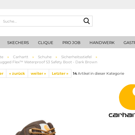
Suche...
SKECHERS
CLIQUE
PRO JOB
HANDWERK
GAST
te
»
Carhartt
»
Schuhe
»
Sicherheitsstiefel
»
ugged Flex™ Waterproof S3 Safety Boot - Dark Brown
er
« zurück
weiter »
Letzter »
14
Artikel in dieser Kategorie