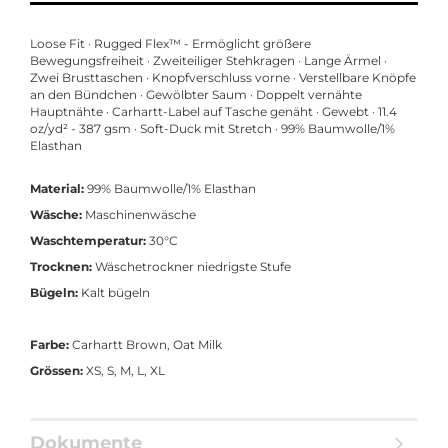
Loose Fit · Rugged Flex™ - Ermöglicht größere
Bewegungsfreiheit · Zweiteiliger Stehkragen · Lange Ärmel ·
Zwei Brusttaschen · Knopfverschluss vorne · Verstellbare Knöpfe
an den Bündchen · Gewölbter Saum · Doppelt vernähte
Hauptnähte · Carhartt-Label auf Tasche genäht · Gewebt · 11.4
oz/yd² - 387 gsm · Soft-Duck mit Stretch · 99% Baumwolle/1%
Elasthan
Material:
99% Baumwolle/1% Elasthan
Wäsche:
Maschinenwäsche
Waschtemperatur:
30°C
Trocknen:
Wäschetrockner niedrigste Stufe
Bügeln:
Kalt bügeln
Farbe:
Carhartt Brown, Oat Milk
Grössen:
XS, S, M, L, XL
Dokumente