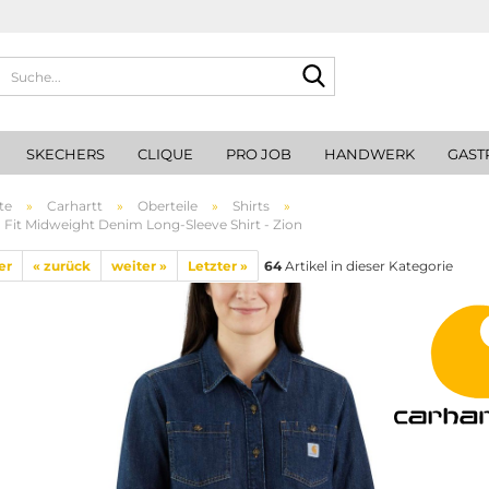
Suche...
SKECHERS
CLIQUE
PRO JOB
HANDWERK
GAST
te
»
Carhartt
»
Oberteile
»
Shirts
»
 Fit Midweight Denim Long-Sleeve Shirt - Zion
er
« zurück
weiter »
Letzter »
64
Artikel in dieser Kategorie