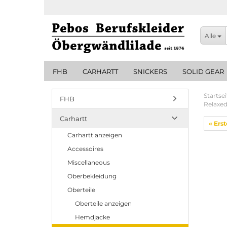
Alle
FHB
CARHARTT
SNICKERS
SOLID GEAR
Startsei
FHB
Relaxed
Carhartt
« Erst
Carhartt anzeigen
Accessoires
Miscellaneous
Oberbekleidung
Oberteile
Oberteile anzeigen
Hemdjacke