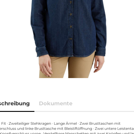
schreibung
Dokumente
 Fit · Zweiteiliger Stehkragen · Lange Ärmel · Zwei Brusttaschen mit
rschluss und linke Brusttasche mit Bleistiftöffnung · Zwei untere Leistent
 Knopfverschluss vorne · Verstellbare Manschetten mit zwei Knöpfen und l