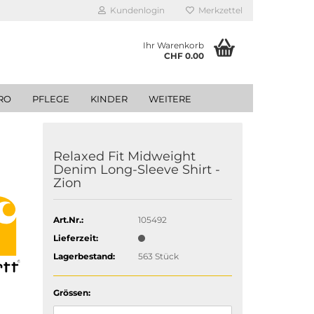
Kundenlogin
Merkzettel
Ihr Warenkorb
CHF 0.00
RO
PFLEGE
KINDER
WEITERE
Relaxed Fit Midweight
Denim Long-Sleeve Shirt -
Zion
Art.Nr.:
105492
Lieferzeit:
Lagerbestand:
563
Stück
Grössen: