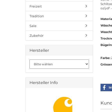
Schlitz
Freizeit
oz/yd² 
Tradition
Materia
Wäsche
Sale
Wascht
Zubehör
Trockn
Bügeln
Hersteller
Farbe:
Grösse
Hersteller Info
te
Kund