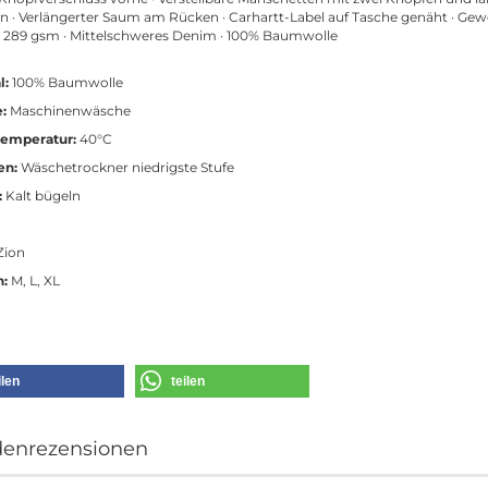
en · Verlängerter Saum am Rücken · Carhartt-Label auf Tasche genäht · Gewe
- 289 gsm · Mittelschweres Denim · 100% Baumwolle
l:
100% Baumwolle
:
Maschinenwäsche
emperatur:
40°C
en:
Wäschetrockner niedrigste Stufe
:
Kalt bügeln
Zion
n:
M, L, XL
ilen
teilen
enrezensionen