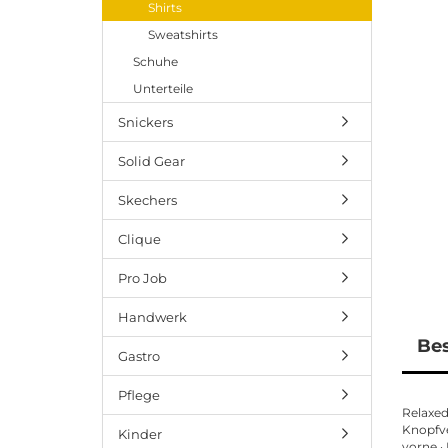
Shirts
Sweatshirts
Schuhe
Unterteile
Snickers
Solid Gear
Skechers
Clique
Pro Job
Handwerk
Be
Gastro
Pflege
Relaxed
Knopfve
Kinder
vorne ·