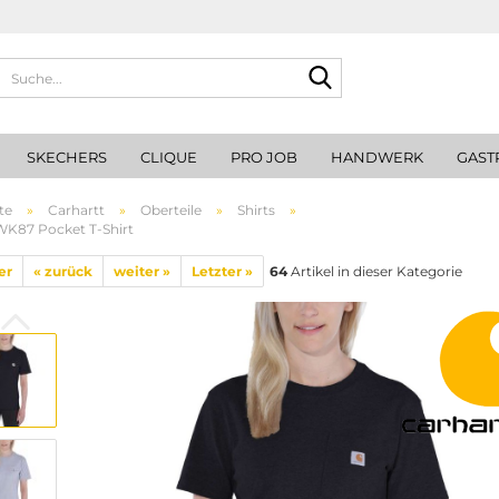
Suche...
SKECHERS
CLIQUE
PRO JOB
HANDWERK
GAST
te
»
Carhartt
»
Oberteile
»
Shirts
»
WK87 Pocket T-Shirt
er
« zurück
weiter »
Letzter »
64
Artikel in dieser Kategorie