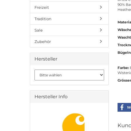
90% Bau
Freizeit
Heather
Tradition
Materia
Wäsche
Sale
Wascht
Zubehör
Trockn
Bügeln
Hersteller
Farbe:
B
Wisteri
Grösse
Hersteller Info
te
Kund