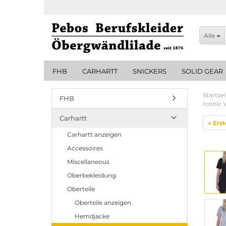
Alle
FHB
CARHARTT
SNICKERS
SOLID GEAR
Startsei
FHB
Iconic 
Carhartt
« Erst
Carhartt anzeigen
Accessoires
Miscellaneous
Oberbekleidung
Oberteile
Oberteile anzeigen
Hemdjacke