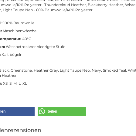
mwolle/10% Polyester · Thundercloud Heather, Blackberry Heather, Wiste
, Light Taupe Nep - 60% Baumwolle/40% Polyester
l:
100% Baumwolle
:
Maschinenwäsche
emperatur:
40°C
en:
Wäschetrockner niedrigste Stufe
:
Kalt bügeln
lack, Greenstone, Heather Gray, Light Taupe Nep, Navy, Smoked Teal, Whit
a Heather
n:
XS, S, M, L, XL
ilen
teilen
enrezensionen