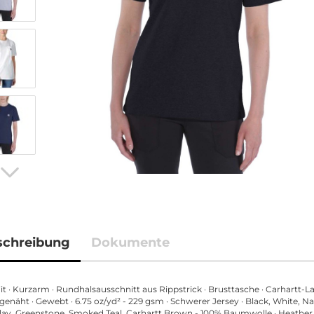
schreibung
Dokumente
it · Kurzarm · Rundhalsausschnitt aus Rippstrick · Brusttasche · Carhartt-La
genäht · Gewebt · 6.75 oz/yd² - 229 gsm · Schwerer Jersey · Black, White, Na
lay, Greenstone, Smoked Teal, Carhartt Brown - 100% Baumwolle · Heather 