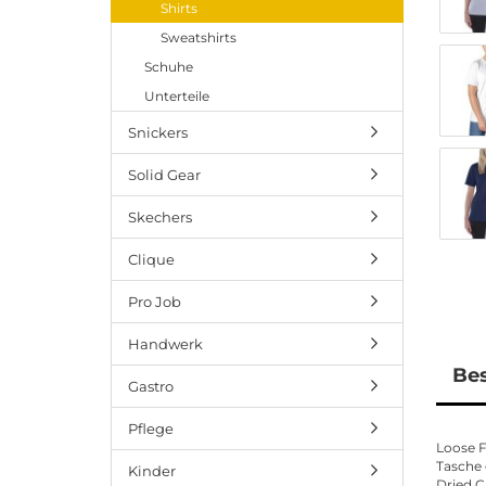
Shirts
Sweatshirts
Schuhe
Unterteile
Snickers
Solid Gear
Skechers
Clique
Pro Job
Handwerk
Be
Gastro
Pflege
Loose F
Tasche 
Kinder
Dried C