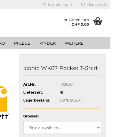
Kundenlogin
Merkzettel
Ihr Warenkorb
CHF 0.00
RO
PFLEGE
KINDER
WEITERE
Iconic WK87 Pocket T-Shirt
Art.Nr.:
103067
Lieferzeit:
Lagerbestand:
8976
Stück
Grössen: