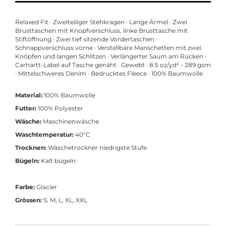
Relaxed Fit · Zweiteiliger Stehkragen · Lange Ärmel · Zwei
Brusttaschen mit Knopfverschluss, linke Brusttasche mit
Stiftöffnung · Zwei tief sitzende Vordertaschen ·
Schnappverschluss vorne · Verstellbare Manschetten mit zwei
Knöpfen und langen Schlitzen · Verlängerter Saum am Rücken ·
Carhartt-Label auf Tasche genäht · Gewebt · 8.5 oz/yd² - 289 gsm
· Mittelschweres Denim · Bedrucktes Fleece · 100% Baumwolle
Material:
100% Baumwolle
Futter:
100% Polyester
Wäsche:
Maschinenwäsche
Waschtemperatur:
40°C
Trocknen:
Wäschetrockner niedrigste Stufe
Bügeln:
Kalt bügeln
Farbe:
Glacier
Grössen:
S, M, L, XL, XXL