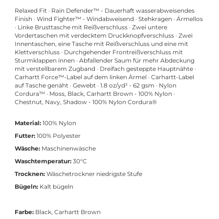
Relaxed Fit · Rain Defender™ - Dauerhaft wasserabweisendes
Finish · Wind Fighter™ - Windabweisend · Stehkragen · Ärmellos
· Linke Brusttasche mit Reißverschluss · Zwei untere
Vordertaschen mit verdecktem Druckknopfverschluss · Zwei
Innentaschen, eine Tasche mit Reißverschluss und eine mit
Klettverschluss · Durchgehender Frontreißverschluss mit
Sturmklappen innen · Abfallender Saum für mehr Abdeckung
mit verstellbarem Zugband · Dreifach gesteppte Hauptnähte ·
Carhartt Force™-Label auf dem linken Ärmel · Carhartt-Label
auf Tasche genäht · Gewebt · 1.8 oz/yd² - 62 gsm · Nylon
Cordura™ · Moss, Black, Carhartt Brown - 100% Nylon ·
Chestnut, Navy, Shadow - 100% Nylon Cordura®
Material:
100% Nylon
Futter:
100% Polyester
Wäsche:
Maschinenwäsche
Waschtemperatur:
30°C
Trocknen:
Wäschetrockner niedrigste Stufe
Bügeln:
Kalt bügeln
Farbe:
Black, Carhartt Brown