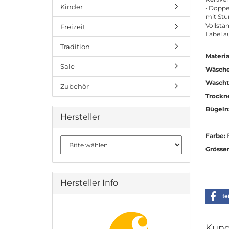
Kinder
· Doppe
mit Stu
Vollstä
Freizeit
Label a
Tradition
Materia
Sale
Wäsche
Wascht
Zubehör
Trockn
Bügeln
Hersteller
Farbe:
Grösse
Hersteller Info
te
Kund