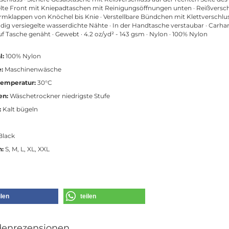
lte Front mit Kniepadtaschen mit Reinigungsöffnungen unten · Reißversc
rmklappen von Knöchel bis Knie · Verstellbare Bündchen mit Klettverschlus
ndig versiegelte wasserdichte Nähte · In der Handtasche verstaubar · Carhar
uf Tasche genäht · Gewebt · 4.2 oz/yd² - 143 gsm · Nylon · 100% Nylon
l:
100% Nylon
:
Maschinenwäsche
emperatur:
30°C
en:
Wäschetrockner niedrigste Stufe
:
Kalt bügeln
Black
n:
S, M, L, XL, XXL
ilen
teilen
enrezensionen