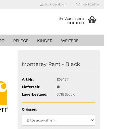
Kundenlogin
Merkzettel
Ihr Warenkorb
CHF 0.00
RO
PFLEGE
KINDER
WEITERE
Monterey Pant - Black
Art.Nr.:
106437
Lieferzeit:
Lagerbestand:
3716
Stück
Grössen: