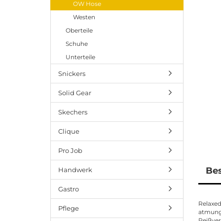
OW Hose
Westen
Oberteile
Schuhe
Unterteile
Snickers
Solid Gear
Skechers
Clique
Pro Job
Be
Handwerk
Gastro
Relaxed
Pflege
atmungs
Reißver