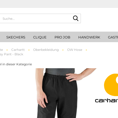
Suche...
SKECHERS
CLIQUE
PRO JOB
HANDWERK
GAST
te
»
Carhartt
»
Oberbekleidung
»
OW Hose
»
y Pant - Black
l in dieser Kategorie