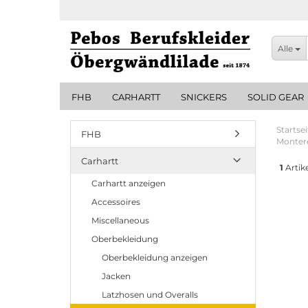
Alle
FHB
CARHARTT
SNICKERS
SOLID GEAR
Startsei
FHB
Montere
Carhartt
1
Artike
Carhartt anzeigen
Accessoires
Miscellaneous
Oberbekleidung
Oberbekleidung anzeigen
Jacken
Latzhosen und Overalls