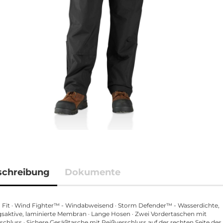
schreibung
Dokumente
 Fit · Wind Fighter™ - Windabweisend · Storm Defender™ - Wasserdichte,
aktive, laminierte Membran · Lange Hosen · Zwei Vordertaschen mit
schluss · Sichere Gesäßtasche mit Reißverschluss auf der rechten Seite des