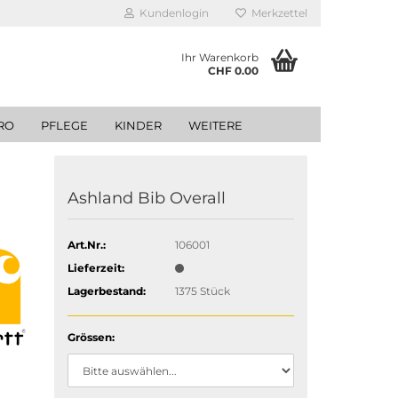
Kundenlogin
Merkzettel
Ihr Warenkorb
CHF 0.00
RO
PFLEGE
KINDER
WEITERE
Ashland Bib Overall
Art.Nr.:
106001
Lieferzeit:
Lagerbestand:
1375
Stück
Grössen: