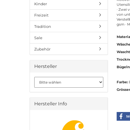
Kinder
Utensil
· Zwei 
von unt
Freizeit
Verstel
gsm · M
Tradition
Materia
Sale
Wäsche
Zubehör
Wascht
Trockn
Hersteller
Bügeln
Farbe:
B
Grösse
Hersteller Info
te