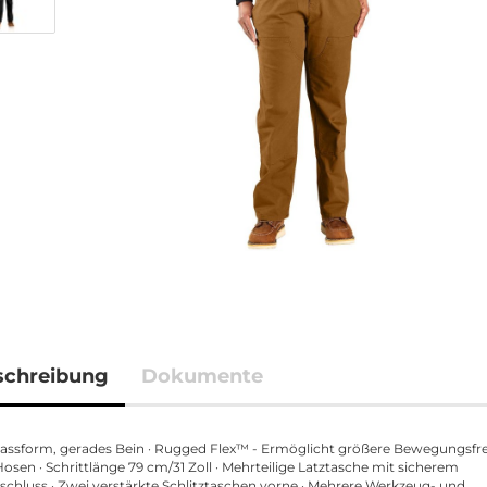
schreibung
Dokumente
assform, gerades Bein · Rugged Flex™ - Ermöglicht größere Bewegungsfrei
osen · Schrittlänge 79 cm/31 Zoll · Mehrteilige Latztasche mit sicherem
schluss · Zwei verstärkte Schlitztaschen vorne · Mehrere Werkzeug- und