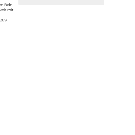
en Bein
keit mit
 289