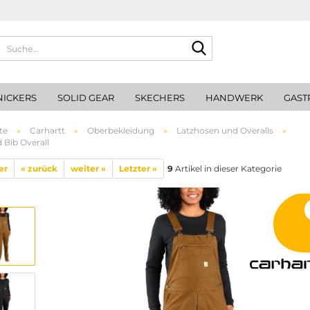
Suche...
NICKERS
SOLID GEAR
SKECHERS
HANDWERK
GAST
te
»
Carhartt
»
Oberbekleidung
»
Latzhosen und Overalls
»
 Bib Overall
er
« zurück
weiter »
Letzter »
9
Artikel in dieser Kategorie