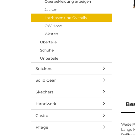
Oberbekleidung anzeigen
Jacken
Latzhosen und Overalls
OW Hose
Westen
Oberteile
Schuhe
Unterteile
Snickers
Solid Gear
Skechers
Be
Handwerk
Gastro
Weite P
Pflege
Lange H
Reißver