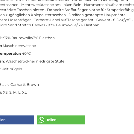
ientaschen · Mehrzwecktasche am linken Bein · Hammerschlaufe am recht
verstärkte Taschen hinten · Doppelte Stoffauflagen vorne für Strapazierfähig
en zugänglichen Kniepolstertaschen · Dreifach gesteppte Hauptnähte ·
lbare Hosenträger · Carhartt-Label auf Tasche genäht · Gewebt · 8.5 oz/yd² -
icro Sand Stretch Canvas · 97% Baumwolle/3% Elasthan
l:
97% Baumwolle/3% Elasthan
:
Maschinenwäsche
emperatur:
40°C
en:
Wäschetrockner niedrigste Stufe
:
Kalt bügeln
lack, Carhartt Brown
n:
XS, S, M, L, XL
ilen
teilen