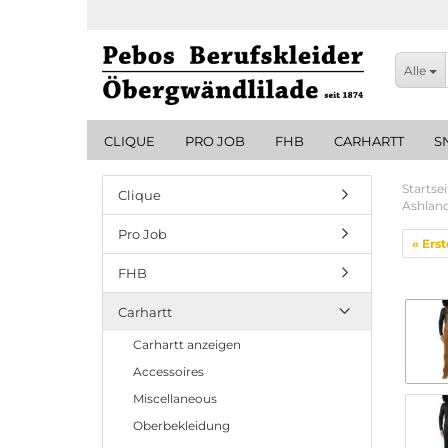
Alle
CLIQUE
PRO JOB
FHB
CARHARTT
S
Startsei
Clique
Ashland
Pro Job
« Erst
FHB
Carhartt
Carhartt anzeigen
Accessoires
Miscellaneous
Oberbekleidung