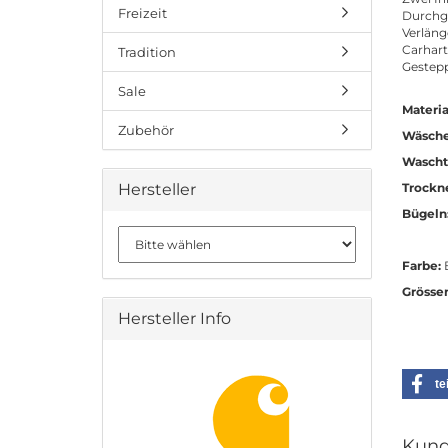
Freizeit
Durchge
Verläng
Carhart
Tradition
Gestepp
Sale
Materia
Zubehör
Wäsche
Wascht
Hersteller
Trockn
Bügeln
Farbe:
B
Grösse
Hersteller Info
te
Kund