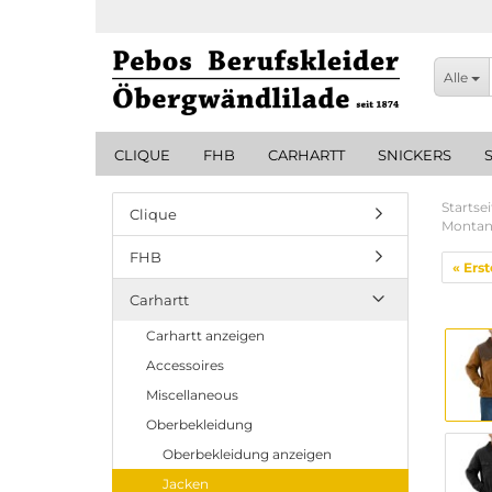
Alle
CLIQUE
FHB
CARHARTT
SNICKERS
Startsei
Clique
Montana
FHB
« Erst
Carhartt
Carhartt anzeigen
Accessoires
Miscellaneous
Oberbekleidung
Oberbekleidung anzeigen
Jacken