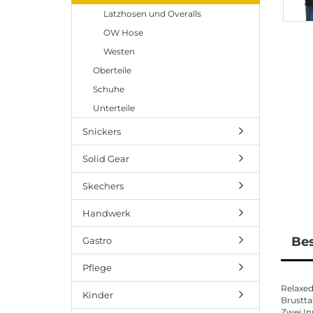
Latzhosen und Overalls
OW Hose
Westen
Oberteile
Schuhe
Unterteile
Snickers
Solid Gear
Skechers
Handwerk
Be
Gastro
Pflege
Relaxed
Kinder
Brustta
Zwei In