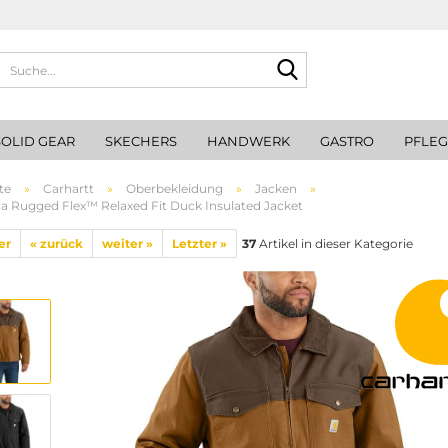
Suche...
SOLID GEAR
SKECHERS
HANDWERK
GASTRO
PFLE
te
»
Carhartt
»
Oberbekleidung
»
Jacken
»
 Rugged Flex™ Relaxed Fit Duck Insulated Jacket
er
« zurück
weiter »
Letzter »
37
Artikel in dieser Kategorie