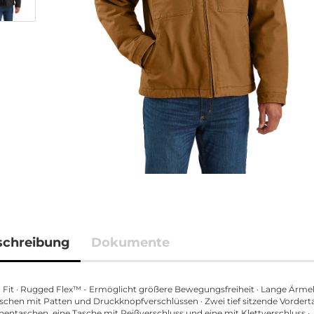
schreibung
Dokumente
 Fit · Rugged Flex™ - Ermöglicht größere Bewegungsfreiheit · Lange Ärmel
schen mit Patten und Druckknopfverschlüssen · Zwei tief sitzende Vordert
nentaschen, eine Tasche mit Reißverschluss und eine mit Klettverschluss ·