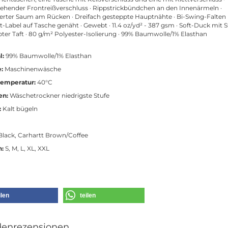
hender Frontreißverschluss · Rippstrickbündchen an den Innenärmeln ·
erter Saum am Rücken · Dreifach gesteppte Hauptnähte · Bi-Swing-Falten 
t-Label auf Tasche genäht · Gewebt · 11.4 oz/yd² - 387 gsm · Soft-Duck mit S
ter Taft · 80 g/m² Polyester-Isolierung · 99% Baumwolle/1% Elasthan
l:
99% Baumwolle/1% Elasthan
:
Maschinenwäsche
emperatur:
40°C
en:
Wäschetrockner niedrigste Stufe
:
Kalt bügeln
lack, Carhartt Brown/Coffee
n:
S, M, L, XL, XXL
ilen
teilen
enrezensionen