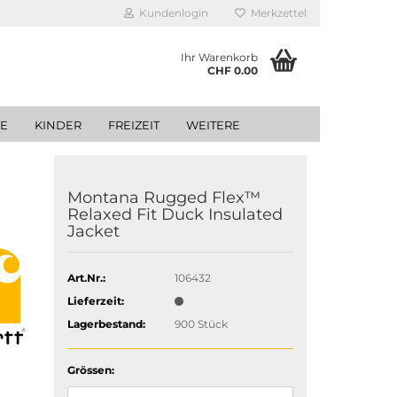
Kundenlogin
Merkzettel
Ihr Warenkorb
CHF 0.00
GE
KINDER
FREIZEIT
WEITERE
Montana Rugged Flex™
Relaxed Fit Duck Insulated
Jacket
Art.Nr.:
106432
Lieferzeit:
Lagerbestand:
900
Stück
Grössen: