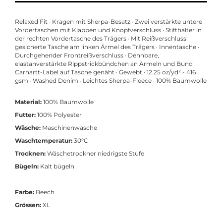
Relaxed Fit · Kragen mit Sherpa-Besatz · Zwei verstärkte untere
Vordertaschen mit Klappen und Knopfverschluss · Stifthalter in
der rechten Vordertasche des Trägers · Mit Reißverschluss
gesicherte Tasche am linken Ärmel des Trägers · Innentasche ·
Durchgehender Frontreißverschluss · Dehnbare,
elastanverstärkte Rippstrickbündchen an Ärmeln und Bund ·
Carhartt-Label auf Tasche genäht · Gewebt · 12.25 oz/yd² - 416
gsm · Washed Denim · Leichtes Sherpa-Fleece · 100% Baumwolle
Material:
100% Baumwolle
Futter:
100% Polyester
Wäsche:
Maschinenwäsche
Waschtemperatur:
30°C
Trocknen:
Wäschetrockner niedrigste Stufe
Bügeln:
Kalt bügeln
Farbe:
Beech
Grössen:
XL