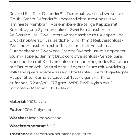
Relaxed Fit · Rain Defender™ - Dauerhaft wasserabweisendes
Finish · Storm Defender™ - Wasserdichte, atmungsaktive,
laminierte Membran · Abnehmbare dreiteilige Kapuze mit
Kordelzug und Zylinderschloss · Zwei Brusttaschen mit
Reißverschluss · Zwei untere Vordertaschen mit Klappen und
Druckknopfverschluss, seitlicher Eingriff mit Reißverschluss ·
Zwei Innentaschen, rechte Tasche mit Klettverschluss ·
Durchgehender Zweiwege-Frontreißverschluss mit doppelter
Sturmklappe außen mit Druckknopfverschluss · Verstellbare
Manschetten mit Klettverschluss und innenliegendes Bündchen
mit Daumenloch · Verstellbarer: längerer Saum mit Kordelzug ·
Vollständig versiegelte wasserdichte Nähte · Dreifach gesteppte
Hauptnähte · Carhartt-Label auf Tasche genäht · Silikon-
Aufnäher · 5.2 oz/yd² - 177 gsm · WPB DWR Nylon mit 2
Schichten · Maschen · 100% Nylon
Material:
100% Nylon
Futter:
100% Polyester
Wäsche:
Maschinenwäsche
Waschtemperatur:
30°C
Trocknen:
Wäschetrockner niedrigste Stufe