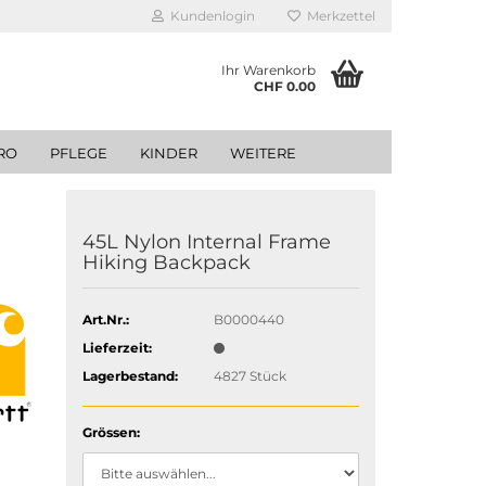
Kundenlogin
Merkzettel
Ihr Warenkorb
CHF 0.00
RO
PFLEGE
KINDER
WEITERE
45L Nylon Internal Frame
Hiking Backpack
Art.Nr.:
B0000440
Lieferzeit:
Lagerbestand:
4827
Stück
Grössen: