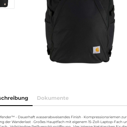
schreibung
Dokumente
fender™ - Dauerhaft wasserabweisendes Finish · Kompressionsriemen zur
ng der Wanderlast · Großes Hauptfach mit eigenem 15-Zoll-Laptop-Fach u
Fach · Vollständige Reißverschlussöffnung · Vier interne Netztaschen für die