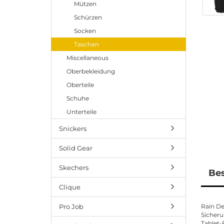
Mützen
Schürzen
Socken
Taschen
Miscellaneous
Oberbekleidung
Oberteile
Schuhe
Unterteile
Snickers
Solid Gear
Skechers
Be
Clique
Pro Job
Rain De
Sicheru
Tablet-