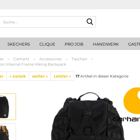
Suche...
SKECHERS
CLIQUE
PRO JOB
HANDWERK
GAST
te
»
Carhartt
»
Accessoires
»
Taschen
»
on Internal Frame Hiking Backpack
er
« zurück
weiter »
Letzter »
17
Artikel in dieser Kategorie