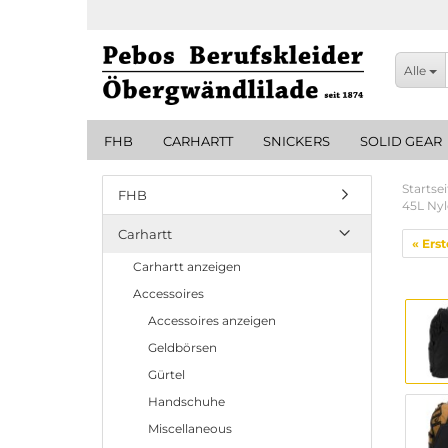
Alle
FHB
CARHARTT
SNICKERS
SOLID GEAR
Startsei
FHB
45L Nyl
Carhartt
« Erst
Carhartt anzeigen
Accessoires
Accessoires anzeigen
Geldbörsen
Gürtel
Handschuhe
Miscellaneous