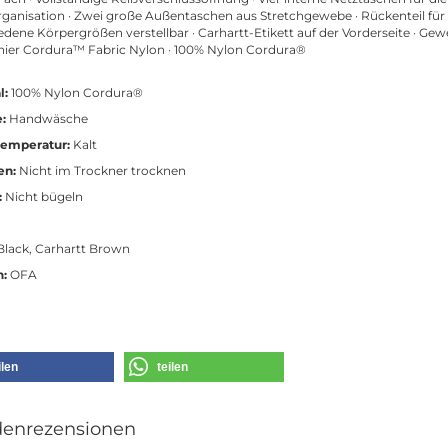
ganisation · Zwei große Außentaschen aus Stretchgewebe · Rückenteil für
edene Körpergrößen verstellbar · Carhartt-Etikett auf der Vorderseite · Gew
ier Cordura™ Fabric Nylon · 100% Nylon Cordura®
l:
100% Nylon Cordura®
:
Handwäsche
emperatur:
Kalt
en:
Nicht im Trockner trocknen
:
Nicht bügeln
lack, Carhartt Brown
n:
OFA
ilen
teilen
enrezensionen