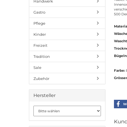
Handwerk
Innenor
verschi
Gastro
500 Den
Pflege
Materia
Wäsche
Kinder
Wascht
Freizeit
Trockn
Bügeln
Tradition
Sale
Farbe:
B
Grösse
Zubehör
Hersteller
te
Kund