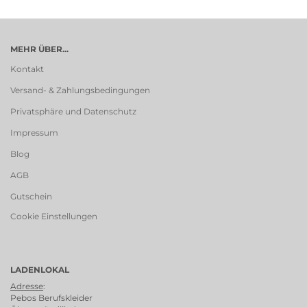
MEHR ÜBER...
Kontakt
Versand- & Zahlungsbedingungen
Privatsphäre und Datenschutz
Impressum
Blog
AGB
Gutschein
Cookie Einstellungen
LADENLOKAL
Adresse
:
Pebos Berufskleider