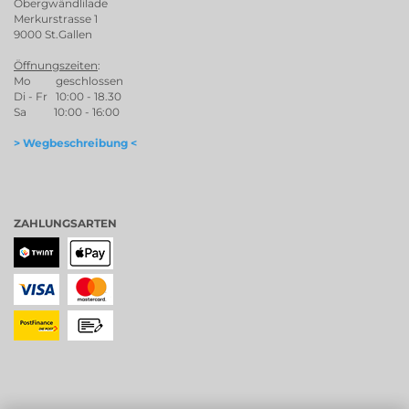
Öbergwändlilade
Merkurstrasse 1
9000 St.Gallen
Öffnungszeiten
:
Mo geschlossen
Di - Fr 10:00 - 18.30
Sa 10:00 - 16:00
> Wegbeschreibung <
ZAHLUNGSARTEN